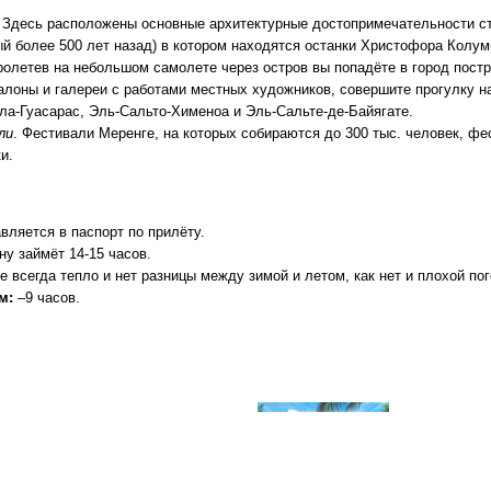
 Здесь расположены основные архитектурные достопримечательности ст
й более 500 лет назад) в котором находятся останки Христофора Колум
ролетев на небольшом самолете через остров вы попадёте в город пост
лоны и галереи с работами местных художников, совершите прогулку на
а-Гуасарас, Эль-Сальто-Хименоа и Эль-Сальте-де-Байягате.
ли
. Фестивали Меренге, на которых собираются до 300 тыс. человек, фе
и.
вляется в паспорт по прилёту.
у займёт 14-15 часов.
е всегда тепло и нет разницы между зимой и летом, как нет и плохой по
м:
–9 часов.