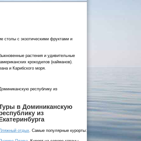
ие столы с экзотическими фруктами и
 России
обыкновенные растения и удивительные
американских крокодилов (кайманов).
ана и Карибского моря.
а черное
сом
.
 Доминиканскую республику из
уапсе
Туры в Доминиканскую
027
республику из
ачнется
Екатеринбурга
Пляжный отдых
. Самые популярные курорты:
Пуэрто-Плата
. Курорт на севере страны.