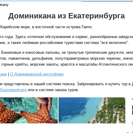
кану
Доминикана из Екатеринбурга
Карибском море, в восточной части острова Гаити.
го года. Здесь отличное обслуживание и сервис, разнообразные шведск
ране, а также любимая российскими туристами система "всё включено".
Все виды отдыха в
 Банановые и кокосовые пальмы, не тронутые тропические джунгли, не
тов, ламантинов, дельфинов, полутораметровых морских черепах, южно
Самые популярные:
горные хребты, морские закаты, красота и масштабы Атлантического оке
Автобусные туры н
море.
кане
|
О Доминиканской республике
Соль-Илецк автобу
м представлены в нашей системе поиска. Забронировать и купить тур в
 Екатеринбурге
или в системе заказа туров.
Детские лагеря в Т
Великий Устюг
на 2
(реализация тура н
в конце августа)