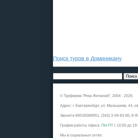
Поиск туров в Доминикану
© Турфирма "Река Желаний", 2004 - 2026.
Адрес: г. Екатеринбург, ул. Малышева, 44, о
Звоните:89530088951, (343) 3-59-83-80, 8
График работы офиса:
ПН-ПТ
с 10:00 до 19
Мы в социальных сетях: