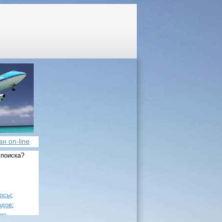
н on-line
 поиска?
росы
;
одов
;
ие
.