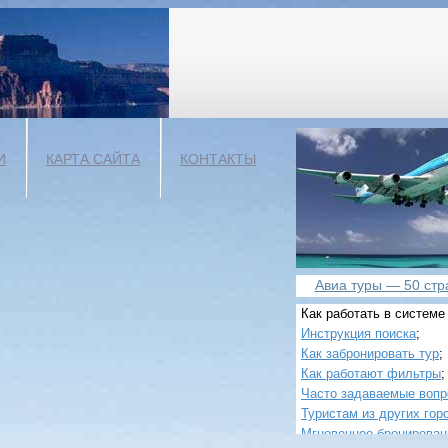
И
КАРТА САЙТА
КОНТАКТЫ
Авиа туры — 50 стра
Как работать в системе
Инструкция поиска
;
Как забронировать тур
;
Как работают фильтры
;
Часто задаваемые воп
Туристам из других гор
Мгновенное бронирован