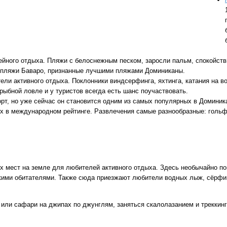
Круизы - 20
Речные круизы
из Перми
— оформление тура в 
ейного отдыха. Пляжи с белоснежным песком, заросли пальм, спокойст
Екатеринбурга
е пляжи Баваро, признанные лучшими пляжами Доминиканы.
тели активного отдыха. Поклонники виндсерфинга, яхтинга, катания на 
рыбной ловле и у туристов всегда есть шанс поучаствовать.
рт, но уже сейчас он становится одним из самых популярных в Доминик
их в международном рейтинге. Развлечения самые разнообразные: гольф
х мест на земле для любителей активного отдыха. Здесь необычайно по
ими обитателями. Также сюда приезжают любители водных лыж, сёрфинг
Экскурсионные пр
или сафари на джипах по джунглям, заняться скалолазанием и треккинг
Россиия - все экскурс
онлайн модуле