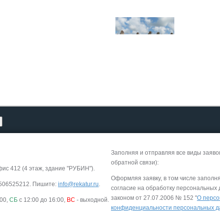
Заполняя и отправляя все виды заяво
обратной связи):
фис 412 (4 этаж, здание "РУБИН").
Оформляя заявку, в том числе заполн
-9506525212. Пишите:
info@rekatur.ru
.
согласие на обработку персональных
законом от 27.07.2006 № 152 "
О персо
:00,
СБ
с 12:00 до 16:00,
ВС
- выходной.
конфиденциальности персональных 