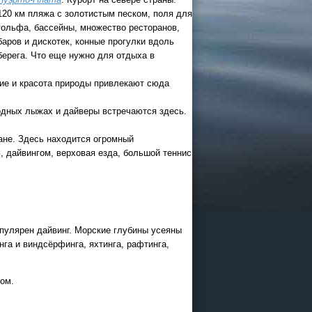
120 км пляжа с золотистым песком, поля для
гольфа, бассейны, множество ресторанов,
26
баров и дискотек, конные прогулки вдоль
берега. Что еще нужно для отдыха в
 и Казани
офисе
вие и красота природы привлекают сюда
водных лыжах и дайверы встречаются здесь.
ане. Здесь находится огромный
, дайвингом, верховая езда, большой теннис
пулярен дайвинг. Морские глубины усеяны
а и виндсёрфинга, яхтинга, рафтинга,
ограммы
ом.
ии в