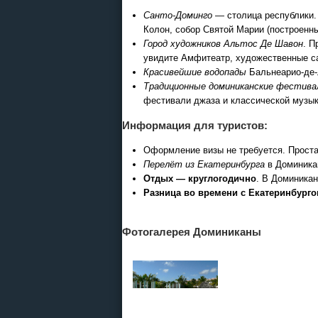
Санто-Доминго
— столица республики.
Колон, собор Святой Марии (построенны
Город художников Альтос Де Шавон
. П
увидите Амфитеатр, художественные са
Красивейшие водопады
Бальнеарио-де-л
Традиционные доминиканские фестива
фестивали джаза и классической музык
Информация для туристов:
Оформление визы не требуется. Проста
Перелёт из Екатеринбурга
в Доминикан
Отдых — круглогодично
. В Доминикан
Разница во времени с Екатеринбурго
Фотогалерея Доминиканы