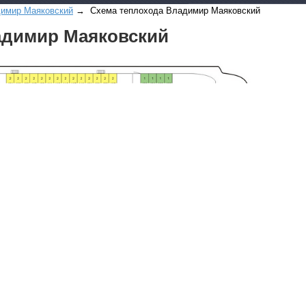
имир Маяковский
→ Схема теплохода Владимир Маяковский
адимир Маяковский
Все виды отдыха в
Самые популярные:
Автобусные туры н
море.
Соль-Илецк автобу
Детские лагеря в Т
Великий Устюг
на 2
(реализация тура н
в конце августа)