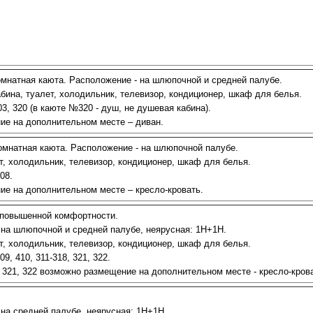
Круизы - 20
Речные круизы
из Перми
— оформление тура в 
мнатная каюта. Расположение - на шлюпочной и средней палубе.
Екатеринбурга
бина, туалет, холодильник, телевизор, кондиционер, шкаф для белья.
3, 320 (в каюте №320 - душ, не душевая кабина).
е на дополнительном месте – диван.
мнатная каюта. Расположение - на шлюпочной палубе.
т, холодильник, телевизор, кондиционер, шкаф для белья.
08.
е на дополнительном месте – кресло-кровать.
 повышенной комфортности.
на шлюпочной и средней палубе, неярусная: 1Н+1Н.
т, холодильник, телевизор, кондиционер, шкаф для белья.
9, 410, 311-318, 321, 322.
 321, 322 возможно размещение на дополнительном месте - кресло-кров
Экскурсионные пр
Россиия - все экскурс
онлайн модуле
на средней палубе, неярусная: 1Н+1Н.