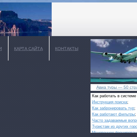
И
КАРТА САЙТА
КОНТАКТЫ
Авиа туры — 50 стра
Как работать в системе
Инструкция поиска
;
Как забронировать тур
;
Как работают фильтры
;
Часто задаваемые воп
Туристам из других гор
Мгновенное бронирован