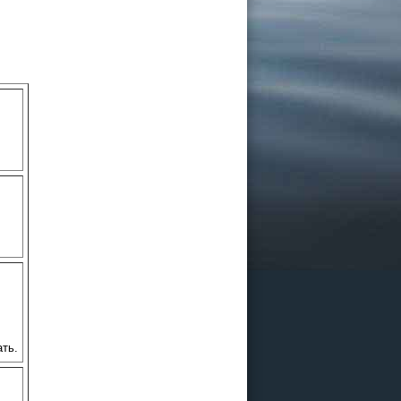
26
 и Казани
офисе
ать.
ограммы
ии в