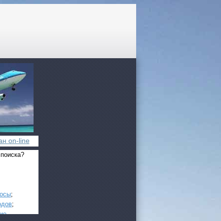
н on-line
 поиска?
росы
;
одов
;
ие
.