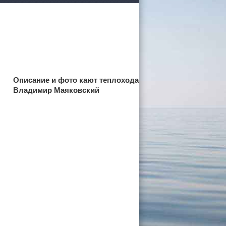
Описание и фото кают теплохода
 России
Владимир Маяковский
а черное
сом
.
уапсе
027
ачнется