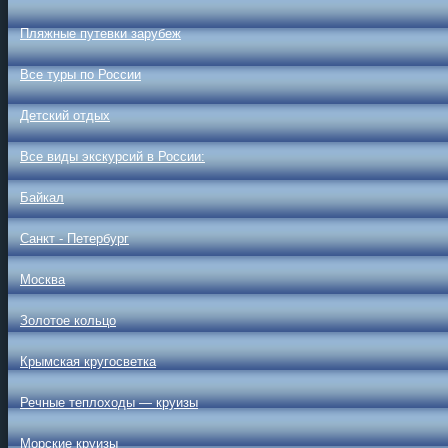
Пляжные путевки зарубеж
Все туры по России
Детский отдых
Все виды экскурсий в России:
Байкал
Санкт - Петербург
Москва
Золотое кольцо
Крымская кругосветка
Речные теплоходы — круизы
Морские круизы