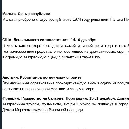
Мальта, День республики
Мальта приобрела статус республики в 1974 году решением Палаты Пр
США, День зимнего солнцестояния. 14-16 декабря
В честь самого короткого дня и самой длинной ночи года в нью-й
театрализованное представление, состоящее из драматических сцен, 
в огромную театральную сцену с гигантским там-тамом.
Австрия, Кубок мира по ночному спринту
Эти необычные соревнования проходят каждую зиму в одном из популя
на лыжах по пересеченной местности за кубок мира.
Франция, Рождество на балконе, Нормандия, 15-31 декабря, Дови
Театральные труппы, музыканты, акт ры и жонгл ры привезут в горо
Дедом Морозом прямо на Рыночной площади.