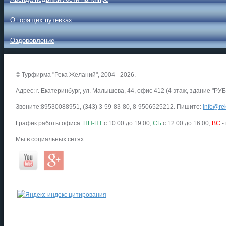
О горящих путевках
Оздоровление
© Турфирма "Река Желаний", 2004 - 2026.
Адрес: г. Екатеринбург, ул. Малышева, 44, офис 412 (4 этаж, здание "РУБ
Звоните:89530088951, (343) 3-59-83-80, 8-9506525212. Пишите:
info@rek
График работы офиса:
ПН-ПТ
с 10:00 до 19:00,
СБ
с 12:00 до 16:00,
ВС
-
Мы в социальных сетях: