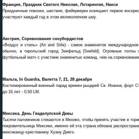
Франция, Праздник Святого Николая, Лотарингия, Нанси
Праздничные повозки, шествия, фейерверки освящают первое воскресе
участвуют каждый год в этом великолепном шоу.
Австрия, Соревнования сноубордистов
«Воздух и стиль» (Air and Stile) - самое знаменитое международно
обычно, в тирольский город Зеефельд (Seefeld). Огромные толпы 
футбольный матч с участием знаменитых команд, чем на соревнование
Мальта, In Guardia, Валетта 7, 21, 28 декабря
Костюмированный военный парад времен рыцарей Св. Иоанна, форт Ст. 
до 16 лет - 0,50 LM.
Мексика, День Гваделупской Девы
Тысячи паломников стекаются в Мехико, чтобы принять участие в торж
покровительница Мексики, именно ей эта страна обязана распростран
мексиканцу-христианину Хуану Диего.