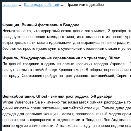
Главная
→
Календарь событий
→ Праздники в декабре
Франция, Винный фестиваль в Бандоле
Несмотря на то, что курортный сезон давно закончился, 2 декабря 
празднуется появление молодого вина, изготовленного из нового ур
ветры делают эти места идеальными для выращивания винограда и и
бесплатно, просто нужно купить сувенирный стеклянный стакан и успев
Израиль, Международные соревнования по триатлону, Эйлат
По давней традиции в одном из самых красивых городов Израиля – Э
начнут заплыв в голубой воде Красного моря.В общем, соревнования б
по городу. Состязания пройдут по трем уровням: олимпийский, Спринт 
Великобритания, Ghost - зимняя распродажа. 5-8 декабря
Winter Warehouse Sale - именно так называется зимняя распродажа т
дикий ажиотаж среди жительниц английской столицы. Только диву дае
одежда для реальнах женщин - лозунг, провозглашенный модельером 
превратился в корпорацию с отделениями в Лондоне, Лос-Анджелес
многие другие знаменитости. И только раз в году, в течение недели о