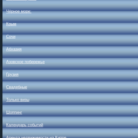
Чёрное море:
Крым
Сочи
Абхазия
Азовское побережье
Грузия
Свадебные
Только визы
Шоппинг
Календарь событий
Аренда недвижимости на Кипре