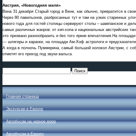
Австрия, «Новогодняя миля»
Вена 31 декабря Старый город в Вене, как обычно, превратится в сво
Через 80 павильонов, разбросанных тут и там на узких старинных уло
нового года для гостей столицы сервируют столы – шампанское и дел
самых различных жанров: от хип-хопа и национальных австрийских танц
это призвано разнообразить и без того яркие впечатления.На площад
— шлягеры и караоке, на площади Ам-Хоф астрологи и предсказатели 
А когда в полночь Пуммерина, самый большой колокол Австрии, с соб
отметят его приход под звуки вальса.
Главная страница
Экскурсии в Европе
Автобусом на черное море
Автобусом в Европу