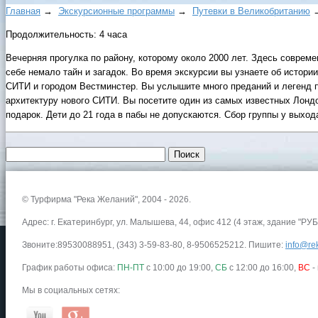
Главная
→
Экскурсионные программы
→
Путевки в Великобританию
Продолжительность: 4 часа
Вечерняя прогулка по району, которому около 2000 лет. Здесь совреме
себе немало тайн и загадок. Во время экскурсии вы узнаете об истори
СИТИ и городом Вестминстер. Вы услышите много преданий и легенд 
архитектуру нового СИТИ. Вы посетите один из самых известных Лондо
подарок. Дети до 21 года в пабы не допускаются. Сбор группы у выхода
© Турфирма "Река Желаний", 2004 - 2026.
Адрес: г. Екатеринбург, ул. Малышева, 44, офис 412 (4 этаж, здание "РУБ
Звоните:89530088951, (343) 3-59-83-80, 8-9506525212. Пишите:
info@rek
График работы офиса:
ПН-ПТ
с 10:00 до 19:00,
СБ
с 12:00 до 16:00,
ВС
-
Мы в социальных сетях: