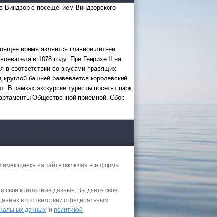
 Виндзор с посещением Виндзорского
тоящее время является главной летней
евателя в 1078 году. При Генрихе II на
я в соответствии со вкусами правящих
д круглой башней развевается королевский
 России
т. В рамках экскурсии туристы посетят парк,
 апартаменты Общественной приемной. Сбор
а черное
сом
.
уапсе
к имеющиеся на сайте (включая все формы
027
ачнется
яя свои контактные данные, Вы даёте свое
 данных в соответствии с федеральным
нальных данных
" и
политикой