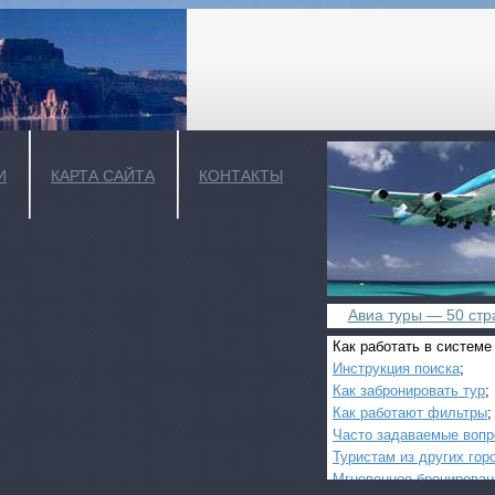
И
КАРТА САЙТА
КОНТАКТЫ
Авиа туры — 50 стра
Как работать в системе
Инструкция поиска
;
Как забронировать тур
;
Как работают фильтры
;
Часто задаваемые воп
Туристам из других гор
Мгновенное бронирован