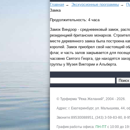
Главная
→
Экскурсионные программы
→
П
Замка
Продолжительность: 4 часа
Замок Виндзор - средневековый замок, расп
резиденцией британских монархов. Строител
месте деревянного замка была построена ка
королей. Замок приобрел свой настоящий об
флаг, и часть залов закрывается для посеще
часовню Святого Георга, где находятся захо
группы у Музея Виктории и Альберта.
© Турфирма "Река Желаний", 2004 - 2026.
Адрес: г. Екатеринбург, ул. Малышева, 44, о
Звоните:89530088951, (343) 3-59-83-80, 8
График работы офиса:
ПН-ПТ
с 10:00 до 19