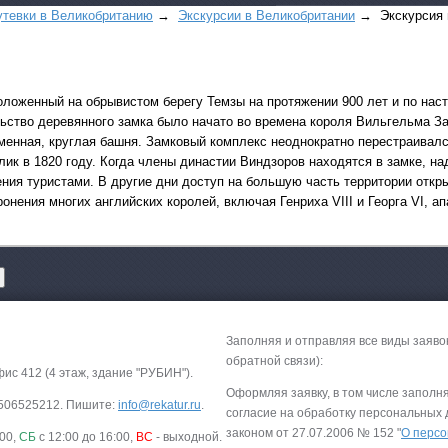
утевки в Великобританию
→
Экскурсии в Великобритании
→ Экскурсия в
оложенный на обрывистом берегу Темзы на протяжении 900 лет и по нас
ьство деревянного замка было начато во времена короля Вильгельма Заво
менная, круглая башня. Замковый комплекс неоднократно перестраивалс
лик в 1820 году. Когда члены династии Виндзоров находятся в замке, на
Все виды отдыха в
ния туристами. В другие дни доступ на большую часть территории откры
Самые популярные:
ронения многих английских королей, включая Генриха VIII и Георга VI,
Автобусные туры н
море.
Соль-Илецк автобу
Детские лагеря в Т
Заполняя и отправляя все виды заяво
Великий Устюг
на 2
обратной связи):
(реализация тура н
фис 412 (4 этаж, здание "РУБИН").
в конце августа)
Оформляя заявку, в том числе заполн
-9506525212. Пишите:
info@rekatur.ru
.
согласие на обработку персональных
законом от 27.07.2006 № 152 "
О персо
:00,
СБ
с 12:00 до 16:00,
ВС
- выходной.