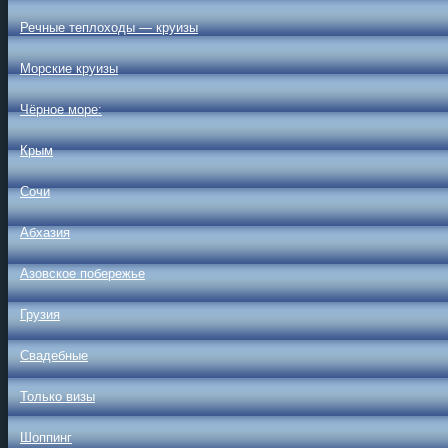
Речные теплоходы — круизы
Морские круизы
Чёрное море:
Крым
Сочи
Абхазия
Азовское побережье
Грузия
Свадебные
Только визы
Шоппинг