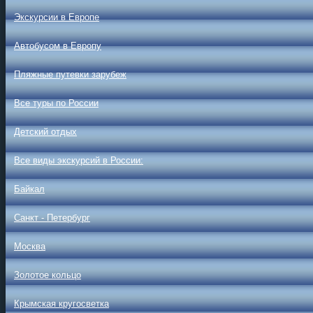
Экскурсии в Европе
Автобусом в Европу
Пляжные путевки зарубеж
Все туры по России
Детский отдых
Все виды экскурсий в России:
Байкал
Санкт - Петербург
Москва
Золотое кольцо
Крымская кругосветка