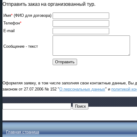
Отправить заказ на организованный тур.
Имя
*
(ФИО для договора)
Телефон
*
E-mail
Сообщение - текст
Оформляя заявку, в том числе заполняя свои контактные данные, Вы 
законом от 27.07.2006 № 152 "
О персональных данных
" и
политикой ко
Главная страница