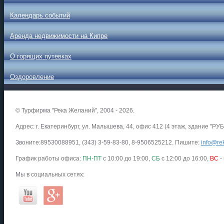
Календарь событий
Аренда недвижимости на Кипре
О горящих путевках
Оздоровление
© Турфирма "Река Желаний", 2004 - 2026.
Адрес: г. Екатеринбург, ул. Малышева, 44, офис 412 (4 этаж, здание "РУБ
Звоните:89530088951, (343) 3-59-83-80, 8-9506525212. Пишите:
info@rek
График работы офиса:
ПН-ПТ
с 10:00 до 19:00,
СБ
с 12:00 до 16:00,
ВС
-
Мы в социальных сетях: