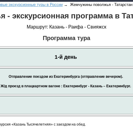
овые экскурсионные туры в России
→ Жемчужины поволжья - Татарстан
 - экскурсионная программа в Та
Маршрут: Казань - Раифа - Свияжск
Программа тура
Все виды отдыха в
1-й день
Самые популярные:
Автобусные туры н
море.
Отправление поездом из Екатеринбурга (отправление вечером).
Соль-Илецк автобу
Ж/д проезд в плацкартном вагоне : Екатеринбург - Казань – Екатеринбург.
Детские лагеря в Т
Великий Устюг
на Н
2027 год
курсия «Казань Тысячелетняя» с заездом на обед.