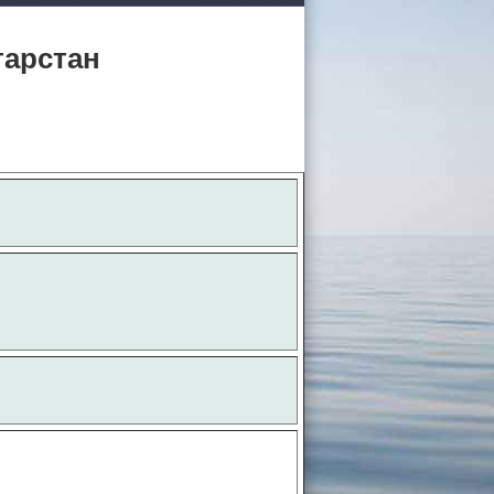
тарстан
 России
а черное
сом
.
уапсе
овый