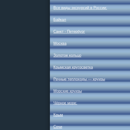
Все виды экскурсий в России:
Байкал
Санкт - Петербург
Москва
Золотое кольцо
Крымская кругосветка
Речные теплоходы — круизы
Морские круизы
Чёрное море:
Крым
Сочи