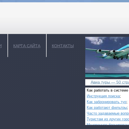
И
КАРТА САЙТА
КОНТАКТЫ
Авиа туры — 50 стра
Как работать в системе
Инструкция поиска
;
Как забронировать тур
;
Как работают фильтры
;
Часто задаваемые воп
Туристам из других гор
Мгновенное бронирован