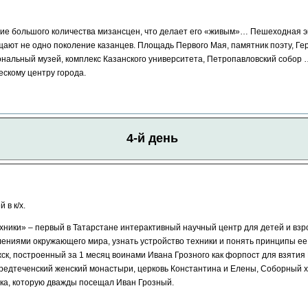
№1
В. Устюг - "Нового
чие большого количества мизансцен, что делает его «живым»… Пешеходная эк
экспресс"02.01.2027-04
щают не одно поколение казанцев. Площадь Первого Мая, памятник поэту, Г
нальный музей, комплекс Казанского университета, Петропавловский собор …
№2
В. Устюг - "Рожде
ескому центру города.
экспресс"
25.12.2026-2
4-й день
 в к/х.
ники» – первый в Татарстане интерактивный научный центр для детей и взро
влениями окружающего мира, узнать устройство техники и понять принципы е
ск, построенный за 1 месяц воинами Ивана Грозного как форпост для взятия 
редтеченский женский монастыри, церковь Константина и Елены, Соборный
ека, которую дважды посещал Иван Грозный.