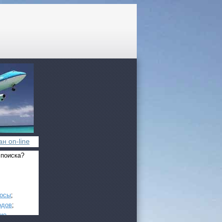
н on-line
 поиска?
росы
;
одов
;
ие
.