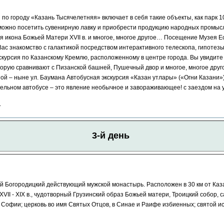
по городу «Казань Тысячелетняя» включает в себя такие объекты, как парк 1
 можно посетить сувенирную лавку и приобрести продукцию народных промыс
Круизы - 20
ая икона Божьей Матери XVII в. и многое, многое другое… Посещение Музея Е
Речные круизы
из Перми
Вас знакомство с галактикой посредством интерактивного телескопа, гипотез
— оформление тура в 
курсия по Казанскому Кремлю, расположенному в центре города. Вы увидите
Екатеринбурга
ую сравнивают с Пизанской башней, Пушечный двор и многое, многое друго
ной – ныне ул. Баумана Автобусная экскурсия «Казан утлары» («Огни Казани»
ельном автобусе – это явление необычное и завораживающее! с заездом на 
.
3-й день
й Богородицкий действующий мужской монастырь. Расположен в 30 км от Каза
VII - XIX в., чудотворный Грузинский образ Божьей матери, Троицкий собор, 
Новогодние про
Софии; церковь во имя Святых Отцов, в Синае и Раифе избиенных; святой ис
Актуальные нового
программы 2027
: