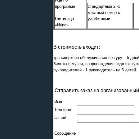
г-це по
программе
стандартный 2 -х
местный номер с
Гостиница
удобствами
«Ибис»
В стоимость входит:
транспортное обслуживание по туру – 5 дне
билеты в музеи; сопровождение гида-экску
руководителей - 1 руководитель на 5 детей.
Отправить заказ на организованный 
Имя
Телефон
E-mail
Сообщение