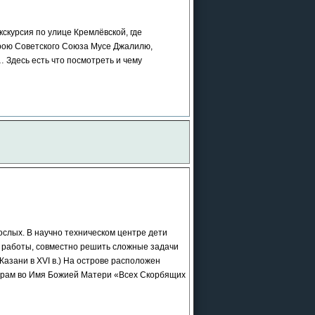
дний
скурсия по улице Кремлёвской, где
.01.2027
ерою Советского Союза Мусе Джалилю,
 Здесь есть что посмотреть и чему
ственский
7.12.2026
слых. В научно техническом центре дети
е работы, совместно решить сложные задачи
Казани в ХVI в.) На острове расположен
 храм во Имя Божией Матери «Всех Скорбящих