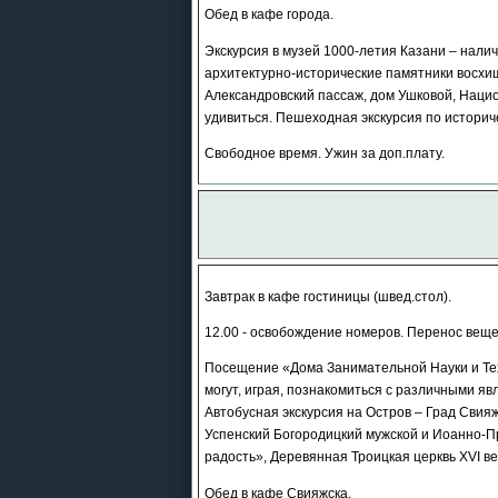
Обед в кафе города.
Экскурсия в музей 1000-летия Казани – нали
архитектурно-исторические памятники восхи
Александровский пассаж, дом Ушковой, Нацио
удивиться. Пешеходная экскурсия по историч
Свободное время. Ужин за доп.плату.
Завтрак в кафе гостиницы (швед.стол).
12.00 - освобождение номеров. Перенос вещей
Посещение «Дома Занимательной Науки и Тех
могут, играя, познакомиться с различными я
Автобусная экскурсия на Остров – Град Свияж
Успенский Богородицкий мужской и Иоанно-П
радость», Деревянная Троицкая церквь XVI в
Обед в кафе Свияжска.