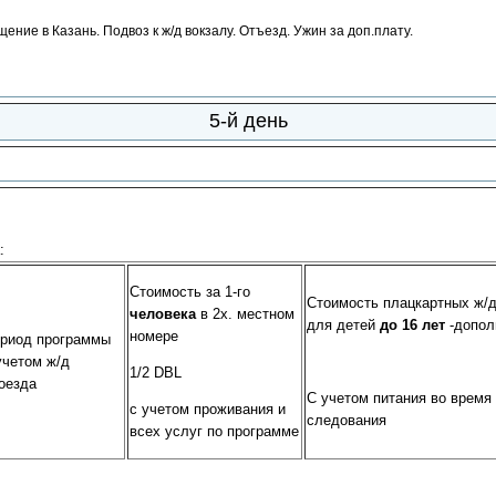
ие в Казань. Подвоз к ж/д вокзалу. Отъезд. Ужин за доп.плату.
5-й день
:
Стоимость за 1-го
Стоимость плацкартных ж/д
человека
в 2х. местном
для детей
до 16 лет
-допол
номере
риод программы
учетом ж/д
1/2 DBL
оезда
С учетом питания во время
с учетом проживания и
следования
всех услуг по программе