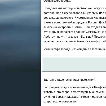
Обед в кафе города.
Продолжение автобусной обзорной экскурсии 
построенная в стиле татарской усадьбы (где
церковь, где находится Чудотворная Казанск
музеев естественной природы в России. Для 
внутреннем строении Земли. Пешеходная экс
Кул Шариф, падающую башню Сююмбике, котор
Арбату» - по ул. 4-х веков – Большой Пролом
путешествие по ночной Казани на комфортаб
Ужин в кафе города. Размещение в гостинице
Завтрак в кафе гостиницы (швед.стол).
Загородная экскурсионная поездка в Раифски
живописного озера, архитектурный ансамбль X
мучениц Веры, Надежды, Любови и матери их 
озеро, возле монастыря.