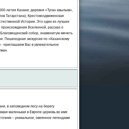
000-летия Казани; деревня «Туган авылым»,
лов Татарстана); Крестовоздвиженская
26
стественной Истории. Это один из лучших
 и Казани
ы происхождения Вселенной, рассказ о
офисе
 Благовещенский собор, знаменитую мечеть
е. Пешеходная экскурсия по «Казанскому
) - приглашаем Вас в увлекательное
ужин.
ни, в заповедном лесу на берегу
самая маленькая в Европе церковь во имя
граммы
точник – уникальное, овеянное легендами
дние