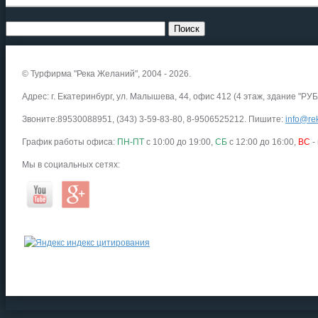
© Турфирма "Река Желаний", 2004 - 2026.
Адрес: г. Екатеринбург, ул. Малышева, 44, офис 412 (4 этаж, здание "РУБ
Звоните:89530088951, (343) 3-59-83-80, 8-9506525212. Пишите:
info@rek
График работы офиса:
ПН-ПТ
с 10:00 до 19:00,
СБ
с 12:00 до 16:00,
ВС
-
Мы в социальных сетях: