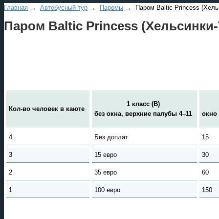
Главная
→
Автобусный тур
→
Паромы
→ Паром Baltic Princess (Хель
Паром Baltic Princess (Хельсинк
1 класс (В)
Кол-во человек в каюте
без окна, верхние палубы 4–11
окно
4
Без доплат
15
3
15 евро
30
2
35 евро
60
1
100 евро
150