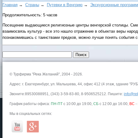
Главная
→
Страны
→
Путевки в Венгрию
→
Экскурсионные программ
Продолжительность: 5 часов
Посещение выдающиеся религиозные центры венгерской столицы. Смеш
взаимосвязь культур - все это нашло отражение в объектах веры наро
познакомившись с таинствами предков, можно лучше понять события с
© Турфирма "Река Желаний", 2004 - 2026.
Адрес: г. Екатеринбург, ул. Малышева, 44, офис 412 (4 этаж, здание "РУБ
Звоните:89530088951, (343) 3-59-83-80, 8-9506525212. Пишите:
info@rek
График работы офиса:
ПН-ПТ
с 10:00 до 19:00,
СБ
с 12:00 до 16:00,
ВС
-
Мы в социальных сетях: