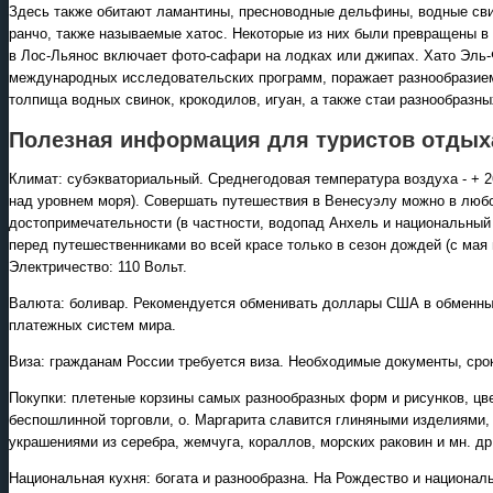
Здесь также обитают ламантины, пресноводные дельфины, водные сви
ранчо, также называемые хатос. Некоторые из них были превращены в
в Лос-Льянос включает фото-сафари на лодках или джипах. Хато Эль-
международных исследовательских программ, поражает разнообразием 
толпища водных свинок, крокодилов, игуан, а также стаи разнообразны
Полезная информация для туристов отдых
Климат: субэкваториальный. Среднегодовая температура воздуха - + 2
над уровнем моря). Совершать путешествия в Венесуэлу можно в любое
достопримечательности (в частности, водопад Анхель и национальны
перед путешественниками во всей красе только в сезон дождей (с мая 
Электричество: 110 Вольт.
Валюта: боливар. Рекомендуется обменивать доллары США в обменных
платежных систем мира.
Виза: гражданам России требуется виза. Необходимые документы, сро
Покупки: плетеные корзины самых разнообразных форм и рисунков, цвет
беспошлинной торговли, о. Маргарита славится глиняными изделиями
украшениями из серебра, жемчуга, кораллов, морских раковин и мн. др
Национальная кухня: богата и разнообразна. На Рождество и национа