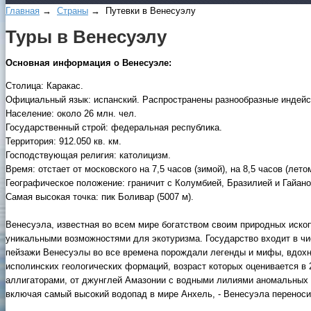
Главная
→
Страны
→ Путевки в Венесуэлу
Туры в Венесуэлу
Основная информация о Венесуэле:
Столица: Каракас.
Официальный язык: испанский. Распространены разнообразные индейс
Население: около 26 млн. чел.
Государственный строй: федеральная республика.
Территория: 912.050 кв. км.
Господствующая религия: католицизм.
Время: отстает от московского на 7,5 часов (зимой), на 8,5 часов (летом
Географическое положение: граничит с Колумбией, Бразилией и Гайано
Самая высокая точка: пик Боливар (5007 м).
Венесуэла, известная во всем мире богатством своим природных иско
уникальными возможностями для экотуризма. Государство входит в чи
пейзажи Венесуэлы во все времена порождали легенды и мифы, вдохн
исполинских геологических формаций, возраст которых оценивается в 
аллигаторами, от джунглей Амазонии с водными лилиями аномальных
включая самый высокий водопад в мире Анхель, - Венесуэла переноси