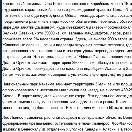
Коралловый архипелаг Лос-Рокес расположен в Карибском море в 15 мин
окруженных коралловым барьерным рифом дивной красоты. Вода вблизи
- от темно-синего до изумрудного. Общая площадь архипелага составл
представлены различные виды морских обитателей: черепахи, лобстеры,
мире для занятий дайвингом, куда съезжаются дайверы-профессионалы
Великая Саванна - это 35000 кв. км. зеленых ландшафтов, лесов, рек 
проживает всего 2% населения страны. Здесь, на высоте 900 метров н
Живописные саванны, реки и водопады окружают лесные островки, где,
изолированного местоположения и температурных перепадов здесь мож
встречающихся. Эта легендарная земля "Eldorado" легла в основу изве
Дельта Ориноко занимает территорию 25000 кв. км, образуя многочисл
Дельта Ориноко преимущественно населена индейцами Warao - это 2-а
бытом местных жителей и совершить увлекательную прогулку по узким
Национальный парк Канайма занимает территорию 3 млн. га и по площа
сформировавшемся несколько миллионов лет назад, на высотах 450-28
Анхель. В парке находится живописное озеро. Это идеальное место д
увлекательную поездку по красноватым водам озера и рекам. Кроме в
менее высоких, но более широких. В месте слияния рек, в 50 км от о
Лос-Льянос - саванны, располагающиеся в центральных областях Вене
одновременно чрезвычайно гостеприимные люди льянерос. Лос-Льянос -
зимовку в Венесуэлу из отдаленных уголков Канады и Аляски. На терр