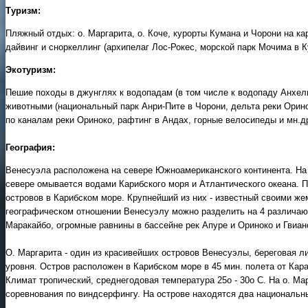
Туризм:
Пляжный отдых: о. Маргарита, о. Коче, курорты Кумана и Чорони на к
дайвинг и сноркеллинг (архипелаг Лос-Рокес, морской парк Мочима в К
Экотуризм:
Пешие походы в джунглях к водопадам (в том числе к водопаду Анхель
животными (национальный парк Анри-Пите в Чорони, дельта реки Орино
по каналам реки Ориноко, рафтинг в Андах, горные велосипеды и мн.д
География:
Венесуэла расположена на севере Южноамериканского континента. На з
севере омывается водами Карибского моря и Атлантического океана. П
островов в Карибском море. Крупнейший из них - известный своими же
географическом отношении Венесуэлу можно разделить на 4 различающ
Маракайбо, огромные равнины в бассейне рек Апуре и Ориноко и Гвиан
О. Маргарита - один из красивейших островов Венесуэлы, береговая 
уровня. Остров расположен в Карибском море в 45 мин. полета от Кар
Климат тропический, среднегодовая температура 25о - 30о С. На о. М
соревнования по виндсерфингу. На острове находятся два национальн