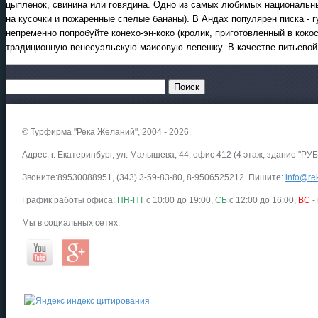
цыпленок, свинина или говядина. Одно из самых любимых национальны
на кусочки и пожаренные спелые бананы). В Андах популярен писка - 
непременно попробуйте конехо-эн-коко (кролик, приготовленный в коко
традиционную венесуэльскую маисовую лепешку. В качестве питьевой
© Турфирма "Река Желаний", 2004 - 2026.
Адрес: г. Екатеринбург, ул. Малышева, 44, офис 412 (4 этаж, здание "РУБ
Звоните:89530088951, (343) 3-59-83-80, 8-9506525212. Пишите:
info@rek
График работы офиса:
ПН-ПТ
с 10:00 до 19:00,
СБ
с 12:00 до 16:00,
ВС
-
Мы в социальных сетях: