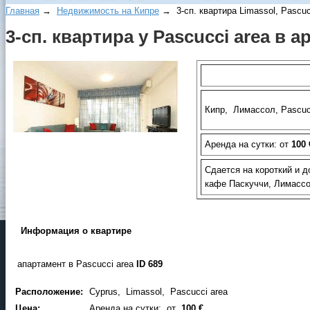
Главная
→
Недвижимость на Кипре
→ 3-сп. квартира Limassol, Pascucc
3-сп. квартира у Pascucci area в 
Кипр, Лимассол, Pascuc
Аренда на сутки: от
100 
Сдается на короткий и д
кафе Паскуччи, Лимасс
Информация о квартирe
апартамент в Pascucci area
ID 689
Расположение:
Cyprus, Limassol, Pascucci area
Цена:
Аренда на сутки: от
100 €