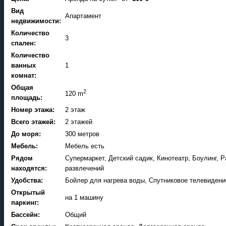
Вид
Апартамент
недвижимости:
Количество
3
спален:
Количество
ванных
1
комнат:
Общая
2
120 m
площадь:
Номер этажа:
2 этаж
Всего этажей:
2 этажей
До моря:
300 метров
Мебель:
Мебель есть
Рядом
Супермаркет, Детский садик, Кинотеатр, Боулинг, 
находятся:
развлечений
Удобства:
Бойлер для нагрева воды, Спутниковое телевиден
Открытый
на 1 машину
паркинг:
Бассейн:
Общий