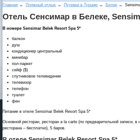
Главная
→
Пляжный отдых
→
Путевки в Турцию
→
Белек
→ Sensimar
Отель Сенсимар в Белеке, Sensima
В номере Sensimar Belek Resort Spa 5*
балкон
душ
кондиционер центральный
минибар
пол-паркет
сейф ($)
спутниковое телевидение
телевизор
телефон
туалет
фен
Питание в отеле Sensimar Belek Resort Spa 5*
Основной ресторан, ресторан a la carte (по предварительной записи, 
ресторана – бесплатно), 5 баров.
В отеле Sensimar Belek Resort Spa 5*