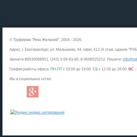
© Турфирма "Река Желаний", 2004 - 2026.
Адрес: г. Екатеринбург, ул. Малышева, 44, офис 412 (4 этаж, здание "РУБ
Звоните:89530088951, (343) 3-59-83-80, 8-9506525212. Пишите:
info@rek
График работы офиса:
ПН-ПТ
с 10:00 до 19:00,
СБ
с 12:00 до 16:00,
ВС
-
Мы в социальных сетях: