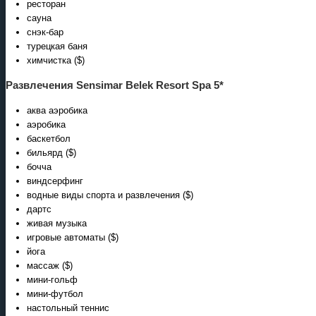
ресторан
сауна
снэк-бар
турецкая баня
химчистка ($)
Развлечения Sensimar Belek Resort Spa 5*
аква аэробика
аэробика
баскетбол
бильярд ($)
бочча
виндсерфинг
водные виды спорта и развлечения ($)
дартс
живая музыка
игровые автоматы ($)
йога
массаж ($)
мини-гольф
мини-футбол
настольный теннис