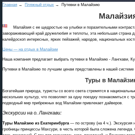
Главная
→
Пляжный отдых
→ Путевки в Малайзию
Малайзия
Малайзия с ее щедростью на улыбки и поразительными контраста
завораживающий край дружелюбия и теплоты, эта небольшая страна 
калейдоскоп интересных, ярких пейзажей, народов, национальных кос
Цены — на отдых в Малайзии
Наша компания предлагает выбрать путевки в Малайзию - Лангкави, К
Путевки в Малайзию по лучшим ценам представлены в нашей системе п
Туры в Малайзи
Богатейшая природа, туристы со всего света стремятся в национальны
нескольких культур, что позволяет за одну поездку познакомиться с 
подводный мир прибрежных вод Малайзии привлекает дайверов.
Экскурсии на о. Лангкави:
Туры Малайзию из Екатеринбурга
— по острову (на 4 ч.). Экскурси
гробницы принцессы Махсури, в честь которой была сложена легенда. 