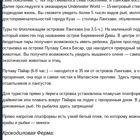
семь поколений. С тех пор сменилось семь поколений, и Лангкави восс
Далее проследуете в океанариум Underwater World — 15-метровый сте
подводная жизнь, Вы сможете увидеть более 5 тысяч видов рыб, молл
достопримечательностей города Куах — столицы Лангкави, объявленно
Туры по близлежащим островам Лангкави (на 3,5 ч.). На маленькой лод
который известен под названием остров Беременной Девы. В центре эт
бездетные пары получают возможность иметь ребенка. Далее просле
остановка на острове Пулаау Синга Бесар, где находится природный з
животных. Вы получите возможность увидеть мышиного оленя — самого 
экзотических животных и птиц.
Пулаау Пайар (6-8 час.) — находится в 35 км от островов Лангкави, а 
прозрачная, она еще и самая чистая в Малакском проливе. Здесь прек
отшельников и лангустов.
Для туристов прямо у берега островка установлена плавучая платфор
дайвингом или плавать вокруг Пайара на лодке с прозрачным дном. 
диковинных рыб. Но рыбалка здесь запрещена!
Прямо напротив платформы есть узкий белый пляж, по которому можно
крабы и рыбки — миноги.
Крокодиловая Ферма: