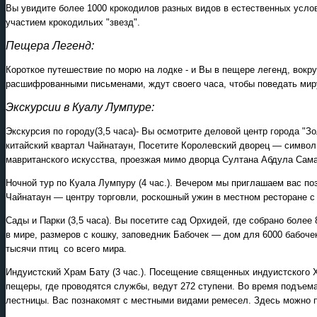
Вы увидите более 1000 крокодилов разных видов в естественных услов
участием крокодильих "звезд".
Пещера Легенд:
Короткое путешествие по морю на лодке - и Вы в пещере легенд, вокр
расшифрованными письменами, ждут своего часа, чтобы поведать мир
Экскурсии в Куалу Лумпуре:
Экскурсия по городу(3,5 часа)- Вы осмотрите деловой центр города "З
китайский квартал Чайнатаун, Посетите Королевский дворец — симво
мавританского искусства, проезжая мимо дворца Султана Абдула Сам
Ночной тур по Куала Лумпуру (4 час.). Вечером мы приглашаем вас по
Чайнатаун — центру торговли, роскошный ужин в местном ресторане 
Сады и Парки (3,5 часа). Вы посетите сад Орхидей, где собрано бол
в мире, размеров с кошку, заповедник Бабочек — дом для 6000 бабоче
тысячи птиц со всего мира.
Индуистский Храм Бату (3 час.). Посещение священных индуистского Х
пещеры, где проводятся службы, ведут 272 ступени. Во время подъе
лестницы. Вас познакомят с местными видами ремесел. Здесь можно п