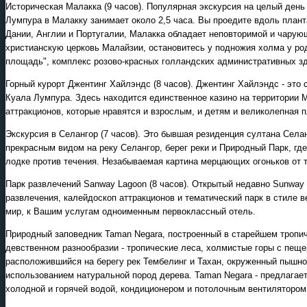
Историческая Малакка (9 часов). Популярная экскурсия на целый день
Лумпура в Малакку занимает около 2,5 часа. Вы проедите вдоль план
Дании, Англии и Португалии, Малакка обладает неповторимой и чарую
христианскую церковь Малайзии, остановитесь у подножия холма у род
площадь", комплекс розово-красных голландских административных зда
Горный курорт Джентинг Хайлэндс (8 часов). Джентинг Хайлэндс - это 
Куала Лумпура. Здесь находится единственное казино на территории М
аттракционов, которые нравятся и взрослым, и детям и великолепная 
Экскурсия в Селангор (7 часов). Это бывшая резиденция султана Села
прекрасным видом на реку Селангор, берег реки и Природный Парк, где
лодке против течения. Незабываемая картина мерцающих огоньков от т
Парк развлечений Sanway Lagoon (8 часов). Открытый недавно Sunway
развлечения, калейдоскоп аттракционов и тематический парк в стиле в
мир, к Вашим услугам одноименным первоклассный отель.
Природный заповедник Taman Negara, построенный в старейшем тропич
девственном разнообразии - тропические леса, холмистые горы с пеще
расположившийся на берегу рек Тембелинг и Тахан, окруженный пышно
использованием натуральной пород дерева. Taman Negara - предлагае
холодной и горячей водой, кондиционером и потолочным вентилятором