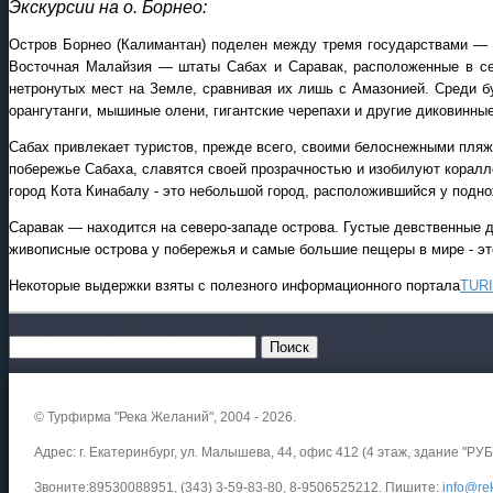
Экскурсии на о. Борнео:
Остров Борнео (Калимантан) поделен между тремя государствами — 
Восточная Малайзия — штаты Сабах и Саравак, расположенные в се
нетронутых мест на Земле, сравнивая их лишь с Амазонией. Среди б
орангутанги, мышиные олени, гигантские черепахи и другие диковинны
Сабах привлекает туристов, прежде всего, своими белоснежными пл
побережье Сабаха, славятся своей прозрачностью и изобилуют корал
город Кота Кинабалу - это небольшой город, расположившийся у подно
Саравак — находится на северо-западе острова. Густые девственные 
живописные острова у побережья и самые большие пещеры в мире - эт
Некоторые выдержки взяты с полезного информационного портала
TUR
© Турфирма "Река Желаний", 2004 - 2026.
Адрес: г. Екатеринбург, ул. Малышева, 44, офис 412 (4 этаж, здание "РУБ
Звоните:89530088951, (343) 3-59-83-80, 8-9506525212. Пишите:
info@rek