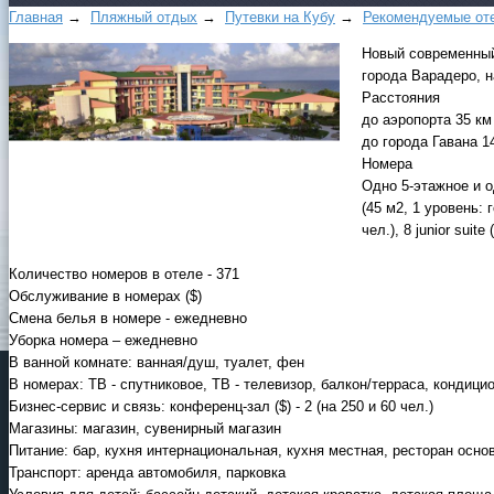
Главная
→
Пляжный отдых
→
Путевки на Кубу
→
Рекомендуемые оте
Новый современный 
города Варадеро, н
Расстояния
до аэропорта 35 км
до города Гавана 1
Номера
Одно 5-этажное и о
(45 м2, 1 уровень:
чел.), 8 junior suit
Количество номеров в отеле - 371
Обслуживание в номерах ($)
Смена белья в номере - ежедневно
Уборка номера – ежедневно
В ванной комнате: ванная/душ, туалет, фен
В номерах: ТВ - спутниковое, ТВ - телевизор, балкон/терраса, кондиц
Бизнес-сервис и связь: конференц-зал ($) - 2 (на 250 и 60 чел.)
Магазины: магазин, сувенирный магазин
Питание: бар, кухня интернациональная, кухня местная, ресторан основ
Транспорт: аренда автомобиля, парковка