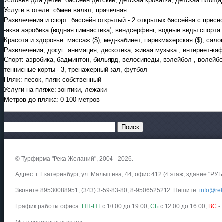
Условия для детей: бассейн детский, детская кроватка, детская площадк
Услуги в отеле: обмен валют, прачечная
Развлечения и спорт: бассейн открытый - 2 открытых бассейна с пресн
-аква аэробика (водная гимнастика), виндсерфинг, водные виды спорта
Красота и здоровье: массаж ($), мед-кабинет, парикмахерская ($), салон
Развлечения, досуг: анимация, дискотека, живая музыка , интернет-к
Спорт: аэробика, бадминтон, бильярд, велосипеды, волейбол , волейбо
теннисные корты - 3, тренажерный зал, футбол
Пляж: песок, пляж собственный
Услуги на пляже: зонтики, лежаки
Метров до пляжа: 0-100 метров
© Турфирма "Река Желаний", 2004 - 2026.
Адрес: г. Екатеринбург, ул. Малышева, 44, офис 412 (4 этаж, здание "РУБ
Звоните:89530088951, (343) 3-59-83-80, 8-9506525212. Пишите:
info@rek
График работы офиса:
ПН-ПТ
с 10:00 до 19:00,
СБ
с 12:00 до 16:00,
ВС
-