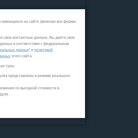
к имеющиеся на сайте (включая все формы
яя свои контактные данные, Вы даёте свое
 данных в соответствии с федеральным
нальных данных
" и
политикой
данных
этого сайта.
ши туры:
улях представлены в режиме реального
ложения по выгодной стоимости в
дуля.