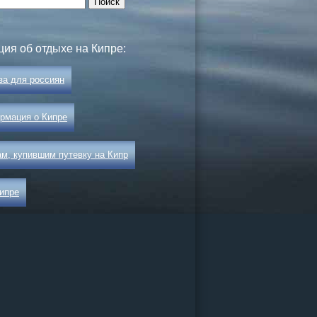
26
ия об отдыхе на Кипре:
 и Казани
офисе
за для россиян
рмация о Кипре
м, купившим путевку на Кипр
Кипре
ограммы
ии в