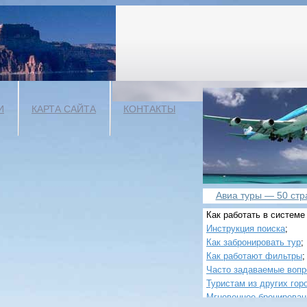
И
КАРТА САЙТА
КОНТАКТЫ
Авиа туры — 50 стра
Как работать в системе
Инструкция поиска
;
Как забронировать тур
;
Как работают фильтры
;
Часто задаваемые воп
Туристам из других гор
Мгновенное бронирован