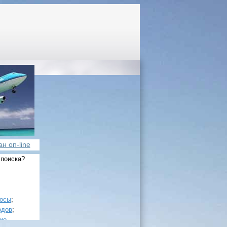
н on-line
 поиска?
росы
;
одов
;
ие
.