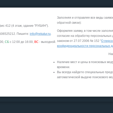
Заполняя и отправляя все виды заяво
обратной связи):
фис 412 (4 этаж, здание "РУБИН").
Оформляя заявку, в том числе заполн
-9506525212. Пишите:
info@rekatur.ru
.
согласие на обработку персональных
законом от 27.07.2006 № 152 "
О персо
:00,
СБ
с 12:00 до 16:00,
ВС
- выходной.
конфиденциальности персональных 
На
Наличие мест и цены в поисковых мод
времени.
Вы всегда найдете специальные пред
автоматической выдаче поискового мо