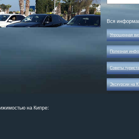
Круизы - 20
Вся информац
Речные круизы
из Перми
— оформление тура в 
Упрощенная ви
Екатеринбурга
Полезная инфо
Советы туриста
Экскурсии на 
ижимостью на Кипре:
Экскурсионные пр
Россиия - все экскурс
онлайн модуле