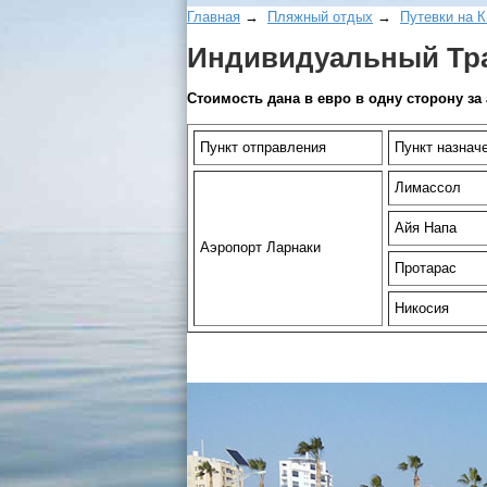
Главная
→
Пляжный отдых
→
Путевки на К
Индивидуальный Тра
Стоимость дана в евро в одну сторону за
Пункт отправления
Пункт назнач
Лимассол
Айя Напа
Аэропорт Ларнаки
Протарас
Никосия