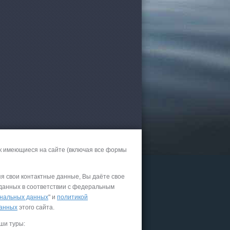
26
 и Казани
офисе
к имеющиеся на сайте (включая все формы
яя свои контактные данные, Вы даёте свое
 данных в соответствии с федеральным
нальных данных
" и
политикой
ограммы
данных
этого сайта.
ии в
ши туры: