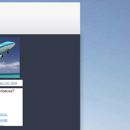
н on-line
 поиска?
росы
;
одов
;
ие
.