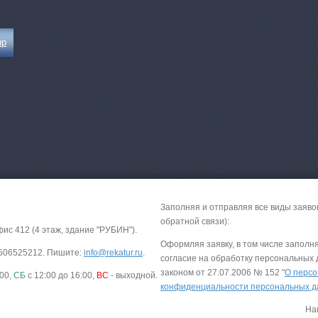
Круизы - 20
пр
Речные круизы
из Перми
— оформление тура в 
Екатеринбурга
Заполняя и отправляя все виды заяво
обратной связи):
фис 412 (4 этаж, здание "РУБИН").
Оформляя заявку, в том числе заполн
-9506525212. Пишите:
info@rekatur.ru
.
согласие на обработку персональных
законом от 27.07.2006 № 152 "
О персо
:00,
СБ
с 12:00 до 16:00,
ВС
- выходной.
Экскурсионные пр
конфиденциальности персональных 
Россиия - все экскурс
На
онлайн модуле