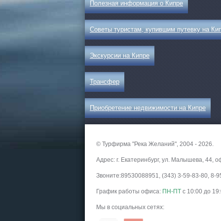
Полезная информация о Кипре
Советы туристам, купившим путевку на Ки
Экскурсии на Кипре
Трансфер
Приобретение недвижимости на Кипре
© Турфирма "Река Желаний", 2004 - 2026.
Адрес: г. Екатеринбург, ул. Малышева, 44, о
Звоните:89530088951, (343) 3-59-83-80, 8
График работы офиса:
ПН-ПТ
с 10:00 до 19
Мы в социальных сетях: