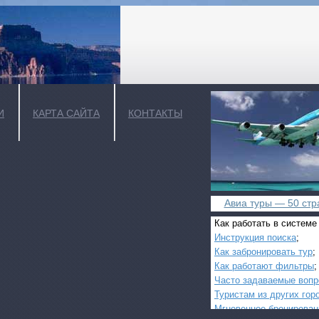
И
КАРТА САЙТА
КОНТАКТЫ
Авиа туры — 50 стра
Как работать в системе
Инструкция поиска
;
Как забронировать тур
;
Как работают фильтры
;
Часто задаваемые воп
Туристам из других гор
Мгновенное бронирован