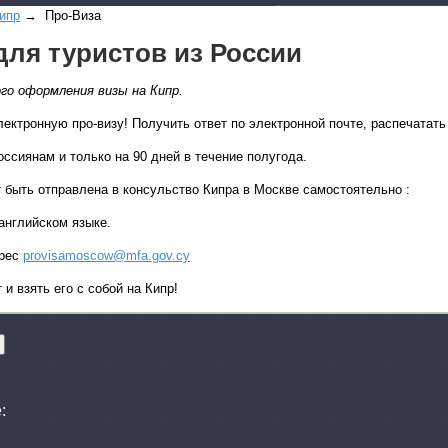
ипр
→ Пpo-Визa
для туристов из России
го оформления визы на Кипр.
лектронную про-визу! Получить ответ по электронной почте, распечатать 
ссиянам и только на 90 дней в течение полугода.
Все виды отдыха в
быть отправлена в консульство Кипра в Москве самостоятельно :
Самые популярные:
Автобусные туры н
 английском языке.
море.
дрес
provisamoscow@mfa.gov.cy
Соль-Илецк автобу
и взять его с собой на Кипр!
Детские лагеря в Т
Великий Устюг
на 2
(реализация тура н
в конце августа)
: