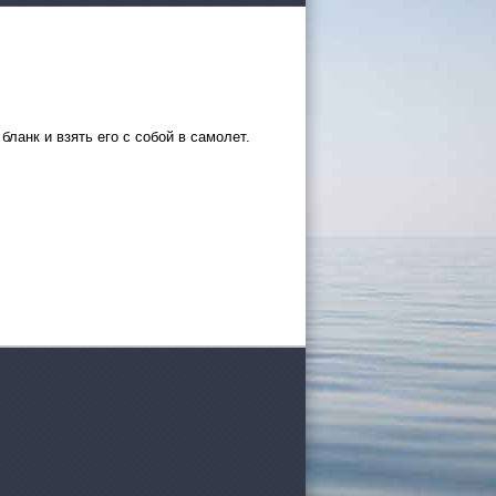
бланк и взять его с собой в самолет.
 России
а черное
сом
.
уапсе
027
ачнется