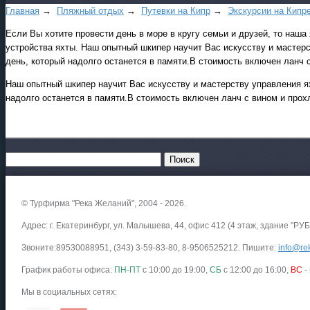
Главная
→
Пляжный отдых
→
Путевки на Кипр
→
Экскурсии на Кипр
Если Вы хотите провести день в море в кругу семьи и друзей, то наш
устройства яхты. Наш опытный шкипер научит Вас искусству и мастер
день, который надолго останется в памяти.В стоимость включен ланч
Наш опытный шкипер научит Вас искусству и мастерству управления я
надолго останется в памяти.В стоимость включен ланч с вином и про
© Турфирма "Река Желаний", 2004 - 2026.
Адрес: г. Екатеринбург, ул. Малышева, 44, офис 412 (4 этаж, здание "РУБ
Звоните:89530088951, (343) 3-59-83-80, 8-9506525212. Пишите:
info@rek
График работы офиса:
ПН-ПТ
с 10:00 до 19:00,
СБ
с 12:00 до 16:00,
ВС
-
Мы в социальных сетях: