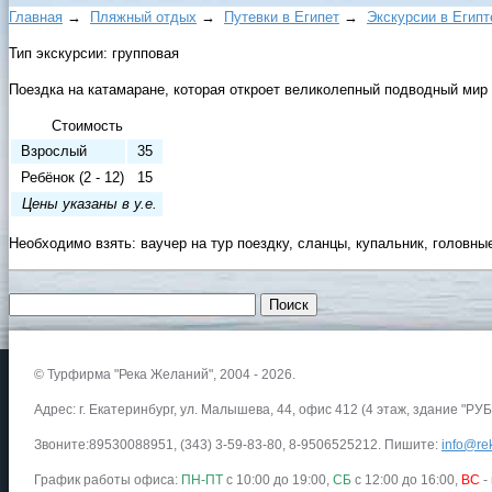
Главная
→
Пляжный отдых
→
Путевки в Египет
→
Экскурсии в Египт
Тип экскурсии: групповая
Поездка на катамаране, которая откроет великолепный подводный мир 
Стоимость
Взрослый
35
Ребёнок (2 - 12)
15
Цены указаны в у.е.
Необходимо взять: ваучер на тур поездку, сланцы, купальник, головны
© Турфирма "Река Желаний", 2004 - 2026.
Адрес: г. Екатеринбург, ул. Малышева, 44, офис 412 (4 этаж, здание "РУБ
Звоните:89530088951, (343) 3-59-83-80, 8-9506525212. Пишите:
info@rek
График работы офиса:
ПН-ПТ
с 10:00 до 19:00,
СБ
с 12:00 до 16:00,
ВС
-