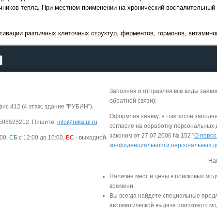
чников тепла. При местном применении на хронический воспалительный
ктивации различных клеточных структур, ферментов, гормонов, витамино
Заполняя и отправляя все виды заяво
обратной связи):
фис 412 (4 этаж, здание "РУБИН").
Оформляя заявку, в том числе заполн
-9506525212. Пишите:
info@rekatur.ru
.
согласие на обработку персональных
законом от 27.07.2006 № 152 "
О персо
:00,
СБ
с 12:00 до 16:00,
ВС
- выходной.
конфиденциальности персональных 
На
Наличие мест и цены в поисковых мод
времени.
Вы всегда найдете специальные пред
автоматической выдаче поискового мо