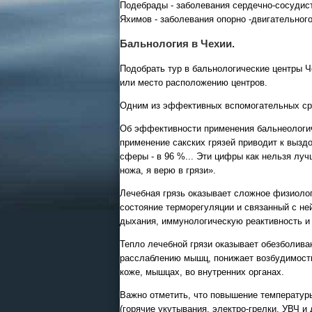
Подебрады - заболевания сердечно-сосудист
Яхимов - заболевания опорно -двигательног
Бальнология в Чехии.
Подобрать тур в бальнологические центры 
или место расположению центров.
Одним из эффективных вспомогательных сре
Об эффективности применения бальнеологиче
применение сакских грязей приводит к вызд
сферы - в 96 %... Эти цифры как нельзя лу
ножа, я верю в грязи».
Лечебная грязь оказывает сложное физиолог
состояние терморегуляции и связанный с не
дыхания, иммунологическую реактивность и 
Тепло лечебной грязи оказывает обезболива
расслаблению мышц, понижает возбудимость
коже, мышцах, во внутренних органах.
Важно отметить, что повышение температур
(горячие укутывания, электро-грелки, УВЧ 