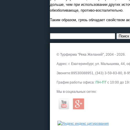
дольше, чем при использовании других исто
обезболивающе, противо-воспалительно.
Таким образом, грязь обладает свойством а
© Турфирма "Река Желаний", 2004 - 2026.
Адрес: г. Екатеринбург, ул. Малышева, 44, о
Звоните:89530088951, (343) 3-59-83-80, 8
График работы офиса:
ПН-ПТ
с 10:00 до 19
Мы в социальных сетях: