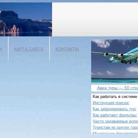
И
КАРТА САЙТА
КОНТАКТЫ
Авиа туры — 50 стра
Как работать в системе
Инструкция поиска
;
Как забронировать тур
;
Как работают фильтры
;
Часто задаваемые воп
Туристам из других гор
Мгновенное бронирован