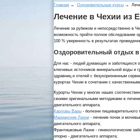
Главная
→
Оздоровительные курсы
→ Лeчe
Лeчeниe в Чexии из 
Лечение за рубежом и непосредственно в Че
возможность пройти полное обследование ор
100 % уверенность в результатах проведен
Оздоровительный отдых в
Для нас - людей думающих и заботящихся о 
ключевых источников минеральной воды и гр
здравниц и отелей с безукоризненным серви
курортах Чехии в сочетании с качественн
Курорты Чехии у многих наших соотечестве
своими оригинальными методиками в лечении
двигательного аппарата.
Карловы Вары
- болезни пищеварительного т
Марианские Лазни
- лечение почек и мочевы
двигательного аппарата;
Франтишковые Лазне - гинекологические заб
опорно - двигательного аппарата;