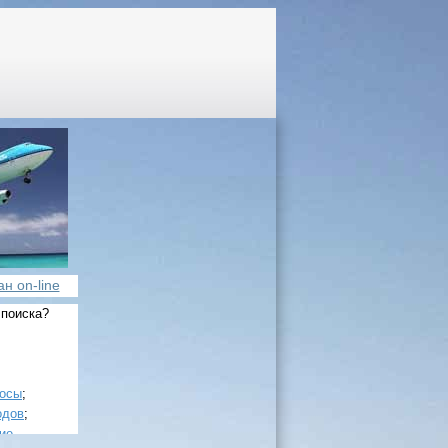
н on-line
 поиска?
росы
;
одов
;
ие
.