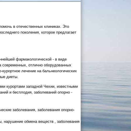
помочь в отечественных клиниках. Это
оследнего поколения, которое предлагает
 России
еннейшей фармакологической - в виде
а черное
ва современных, отлично оборудованных
о-курортное лечение на бальнеологических
ные диеты.
сом
.
ми курортами западной Чехии, известными
уапсе
ний и бесплодия, заболеваний опорно -
027
ачнется
ческие заболевания, заболевания опорно-
ы, нарушение обмена веществ , заболевания