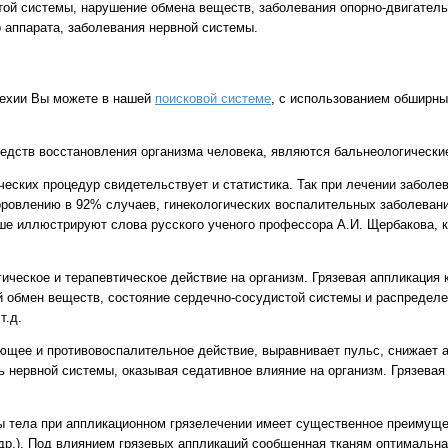
ой системы, нарушение обмена веществ, заболевания опорно-двигатель
о аппарата, заболевания нервной системы.
Круизы - 20
Речные круизы
из Перми
Чехии Вы можете в нашей
поисковой системе
, с использованием обширны
— оформление тура в 
Екатеринбурга
дств восстановления организма человека, являются бальнеологически
ских процедур свидетельствует и статистика. Так при лечении заболев
оровлению в 92% случаев, гинекологических воспалительных заболевани
чше иллюстрируют слова русского ученого профессора А.И. Щербакова, к
ическое и терапевтическое действие на организм. Грязевая аппликация 
й обмен веществ, состояние сердечно-сосудистой системы и распределе
т.д.
ющее и противовоспалительное действие, выравнивает пульс, снижает а
 нервной системы, оказывая седативное влияние на организм. Грязевая
Экскурсионные пр
Россиия - все экскурс
ы тела при аппликационном грязелечении имеет существенное преимуще
онлайн модуле
и др.). Под влиянием грязевых аппликаций сообщенная тканям оптимальн