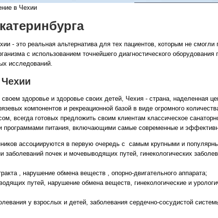
ниe в Чexии
Екатеринбурга
хии - это реальная альтернатива для тех пациентов, которым не смогли 
ганизма с использованием точнейшего диагностического оборудования п
ных исследований.
 Чехии
Все виды отдыха в
Самые популярные:
своем здоровье и здоровье своих детей, Чехия - страна, наделенная ц
Автобусные туры н
язевых компонентов и рекреационной базой в виде огромного количест
море.
сом, всегда готовых предложить своим клиентам классическое санаторн
ыми программами питания, включающими самые современные и эффектив
Соль-Илецк автобу
нников ассоциируются в первую очередь с самым крупными и популярны
Детские лагеря в Т
 заболеваний почек и мочевыводящих путей, гинекологических заболева
Великий Устюг
на 2
ракта , нарушение обмена веществ , опорно-двигательного аппарата;
(реализация тура н
водящих путей, нарушение обмена веществ, гинекологические и урологи
в конце августа)
олевания у взрослых и детей, заболевания сердечно-сосудистой систем