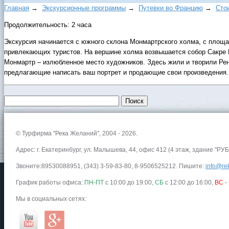
Главная
→
Экскурсионные программы
→
Путевки во Францию
→
Сто
Продолжительность: 2 часа
Экскурсия начинается с южного склона Монмартрского холма, с площа
привлекающих туристов. На вершине холма возвышается собор Сакре 
Монмартр – излюбленное место художников. Здесь жили и творили Рену
предлагающие написать ваш портрет и продающие свои произведения. 
© Турфирма "Река Желаний", 2004 - 2026.
Адрес: г. Екатеринбург, ул. Малышева, 44, офис 412 (4 этаж, здание "РУБ
Звоните:89530088951, (343) 3-59-83-80, 8-9506525212. Пишите:
info@rek
График работы офиса:
ПН-ПТ
с 10:00 до 19:00,
СБ
с 12:00 до 16:00,
ВС
-
Мы в социальных сетях: