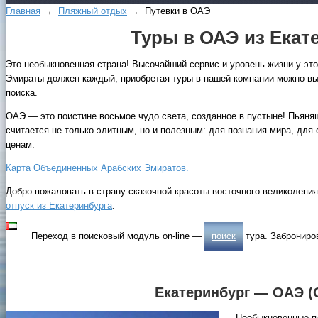
Главная
→
Пляжный отдых
→ Путевки в ОАЭ
Туры в ОАЭ из Екат
Это необыкновенная страна! Высочайший сервис и уровень жизни у э
Эмираты должен каждый, приобретая туры в нашей компании можно выб
поиска.
ОАЭ — это поистине восьмое чудо света, созданное в пустыне! Пьянящ
считается не только элитным, но и полезным: для познания мира, дл
ценам.
Карта Объединенных Арабских Эмиратов.
Добро пожаловать в страну сказочной красоты восточного великолепия
отпуск из Екатеринбурга
.
Переход в поисковый модуль on-line —
поиск
тура. Заброниро
Екатеринбург — ОАЭ 
Необыкновенные пл