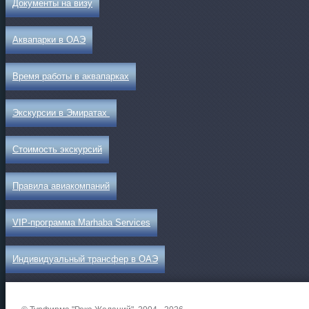
Документы на визу
Аквапарки в ОАЭ
Время работы в аквапарках
Экскурсии в Эмиратах
Стоимость экскурсий
Правила авиакомпаний
VIP-программа Marhaba Services
Индивидуальный трансфер в ОАЭ