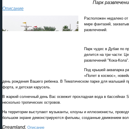
Парк развлечен
Описание
Расположен недалеко от 
мире фантазий, захватыв
развлечений.
Парк чудес в Дубае по п
делится на три части: Ц
развлечений "Кока-Кола"
Под крышей аквапарка ра
«Полет в космос», новей
день рождения Вашего ребенка. В Тематическом парке для малышей п
форта, и детская карусель.
В жаркий солнечный день Вас освежит прохладная вода в бассейнах Spl
несколько тропических островов.
На территории выступают музыканты, клоуны и иллюзионисты, проводят
большом экране демонстрируются фильмы, созданные движением вол
Dreamland.
Описание