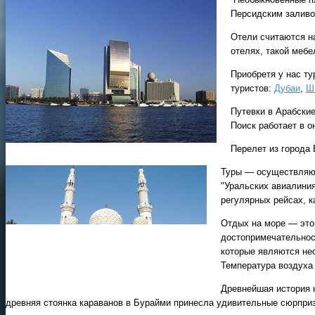
Персидским заливо
Отели считаются н
отелях, такой мебе
Приобретя у нас т
туристов:
Дубаи
,
Ш
Путевки в Арабски
Поиск работает в о
Перелет из города 
Туры — осуществляют
"Уральских авиалиния
регулярных рейсах, к
Отдых на море — это
достопримечательност
которые являются нео
Температура воздуха 
Древнейшая история 
древняя стоянка караванов в Бурайми принесла удивительные сюрпри