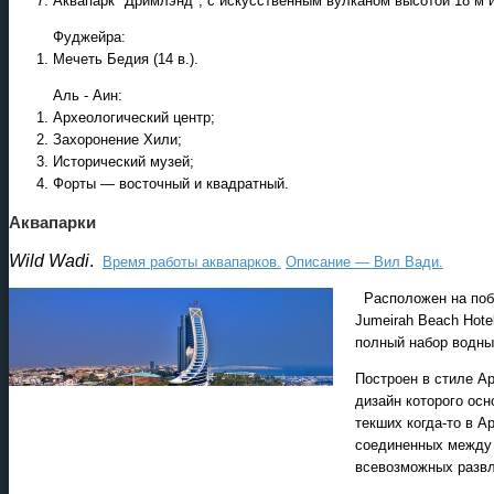
Аквапарк "Дримлэнд", с искусственным вулканом высотой 18 м 
Фуджейра:
Мечеть Бедия (14 в.).
Аль - Аин:
Археологический центр;
Захоронение Хили;
Исторический музей;
Форты — восточный и квадратный.
Аквапарки
Wild Wadi
.
Время работы аквапарков.
Описание — Вил Вади.
Расположен на побе
Jumeirah Beach Hote
полный набор водны
Построен в стиле А
дизайн которого осн
текших когда-то в А
соединенных между 
всевозможных развл