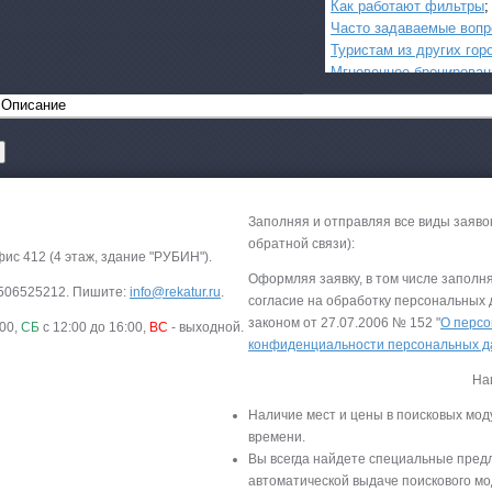
Как работают фильтры
;
Часто задаваемые воп
Туристам из других гор
Мгновенное бронирован
Описание
Заполняя и отправляя все виды заяво
обратной связи):
фис 412 (4 этаж, здание "РУБИН").
Все виды отдыха в
Оформляя заявку, в том числе заполн
-9506525212. Пишите:
info@rekatur.ru
.
согласие на обработку персональных
Самые популярные:
законом от 27.07.2006 № 152 "
О персо
:00,
СБ
с 12:00 до 16:00,
ВС
- выходной.
Автобусные туры н
конфиденциальности персональных 
море.
На
Соль-Илецк автобу
Наличие мест и цены в поисковых мод
Детские лагеря в Т
времени.
Вы всегда найдете специальные пред
Великий Устюг
на 2
автоматической выдаче поискового мо