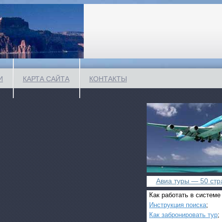
И
КАРТА САЙТА
КОНТАКТЫ
Авиа туры — 50 стра
Как работать в системе
Инструкция поиска
;
Как забронировать тур
;