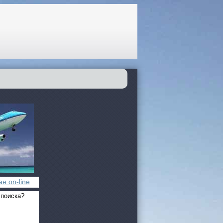
н on-line
 поиска?