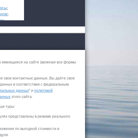
росы
;
одов
;
ие
.
к имеющиеся на сайте (включая все формы
 России
яя свои контактные данные, Вы даёте свое
 данных в соответствии с федеральным
нальных данных
" и
политикой
а черное
данных
этого сайта.
ши туры:
сом
.
улях представлены в режиме реального
уапсе
ложения по выгодной стоимости в
027
дуля.