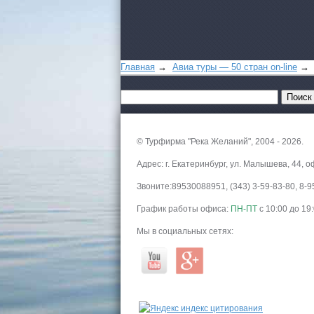
Главная
→
Авиа туры — 50 стран on-line
→ 
© Турфирма "Река Желаний", 2004 - 2026.
Адрес: г. Екатеринбург, ул. Малышева, 44, о
Звоните:89530088951, (343) 3-59-83-80, 8
График работы офиса:
ПН-ПТ
с 10:00 до 19
Мы в социальных сетях: