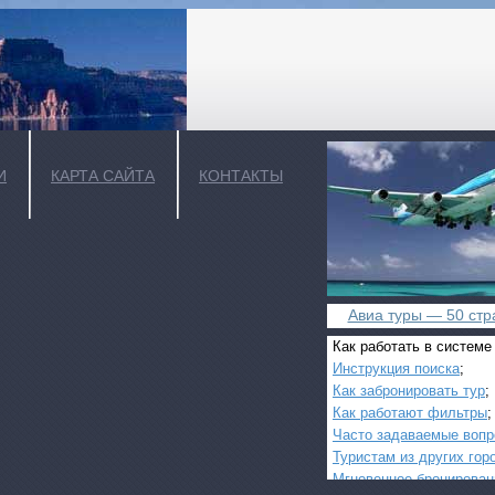
И
КАРТА САЙТА
КОНТАКТЫ
Авиа туры — 50 стра
Как работать в системе
Инструкция поиска
;
Как забронировать тур
;
Как работают фильтры
;
Часто задаваемые воп
Туристам из других гор
Мгновенное бронирован