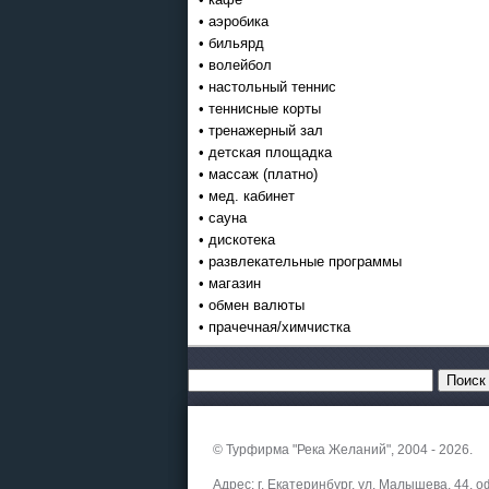
• аэробика
• бильярд
• волейбол
• настольный теннис
• теннисные корты
• тренажерный зал
• детская площадка
• массаж (платно)
• мед. кабинет
• сауна
• дискотека
• развлекательные программы
• магазин
• обмен валюты
• прачечная/химчистка
© Турфирма "Река Желаний", 2004 - 2026.
Адрес: г. Екатеринбург, ул. Малышева, 44, о