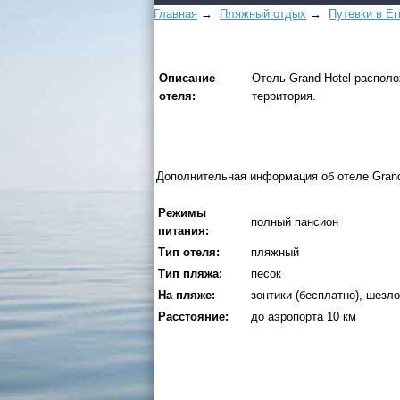
Главная
→
Пляжный отдых
→
Путевки в Ег
Описание
Отель Grand Hotel располо
отеля:
территория.
Дополнительная информация об отеле Grand
Режимы
полный пансион
питания:
Тип отеля:
пляжный
Тип пляжа:
песок
На пляже:
зонтики (бесплатно), шезло
Расстояние:
до аэропорта 10 км