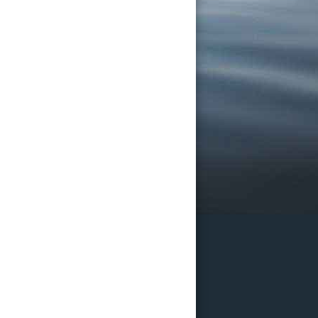
26
 и Казани
офисе
ограммы
ии в