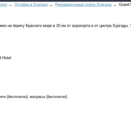
ипет
→
Путевки в Xуpгaду
→
Рекомендуемые отели Хургады
→ Grand H
жен на берегу Красного моря в 10 км от аэропорта и от центра Хургады.
Все виды отдыха в
 Hotel
Самые популярные:
Автобусные туры н
море.
Соль-Илецк автобу
Детские лагеря в Т
нги (бесплатно), матрасы (бесплатно)
Великий Устюг
на 2
(реализация тура н
в конце августа)