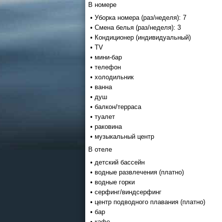
В номере
• Уборка номера (раз/неделя): 7
• Смена белья (раз/неделя): 3
• Кондиционер (индивидуальный)
• TV
• мини-бар
• телефон
• холодильник
• ванна
• душ
• балкон/терраса
• туалет
• раковина
• музыкальный центр
В отеле
• детский бассейн
• водные развлечения (платно)
• водные горки
• серфинг/виндсерфинг
• центр подводного плавания (платно)
• бар
• кафе