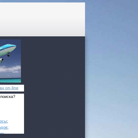
н on-line
 поиска?
росы
;
одов
;
ие
.