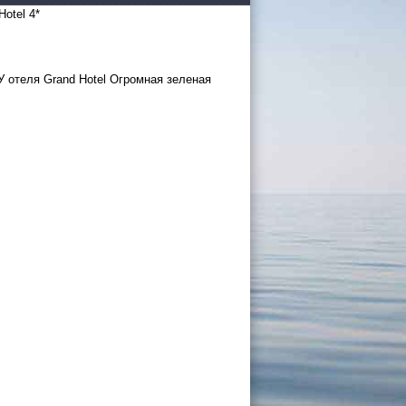
otel 4*
 У отеля Grand Hotel Огромная зеленая
 России
а черное
сом
.
уапсе
027
ачнется