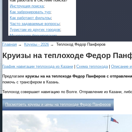
Как работать в системе поиска?
Инструкция поиска
;
Как забронировать тур
;
Как работают фильтры
;
Часто задаваемые вопросы
;
Туристам из других городов
;
Мгновенное бронирование
.
Главная
→
Круизы - 2026
→ Теплоход Федор Панферов
Круизы на теплоходе Федор Панф
График навигации теплохода из Казани
|
Схема теплохода
|
Описание и
Предлагаем
круизы на на теплоходе Федор Панферов с отправлени
помочь с трансфером в Казань.
Все виды отдыха в России
Теплоход совершает навигацию по Волге. Отправление из Казани, либо
Самые популярные:
Посмотреть круизы и цены на теплоходе Федор Панферов
Автобусные туры на черное
море.
Соль-Илецк автобусом
.