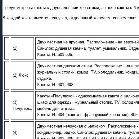
Предусмотрены каюты с двуспальными кроватями, а также каюты с бал
В каждой каюте имеется: санузел, отделанный кафелем, современная 
Экскурсионные программы
Россиия - все экскурсии в
онлайн модуле
Двухместная не ярусная. Расположение - на верхней
(1)
Санблок: душевая кабина, туалет, умывальник. Отде
Каюты: № 501-506.
Двухместная двухкомнатная. Расположение - на шлюп
журнальный столик, комод, ТV, холодильник, кондиц
(2) Люкс
отдыха.
Каюты: № 401, 402
Каюты «Полулюкс» - однокомнатная каюта с балконом
(3)
шкаф для одежды, журнальный столик, ТV, холодильн
Полулюкс
мебель для отдыха.
Каюты: № 404 ( каюта с французской кроватью), 405-
Двухместная неярусная с балконом. Расположение -
(4)
кондиционер, радио. Санблок: душевая кабина, туале
Каюты: № 403, 408, 411-413, 415, 417, 418, 420, 422, 