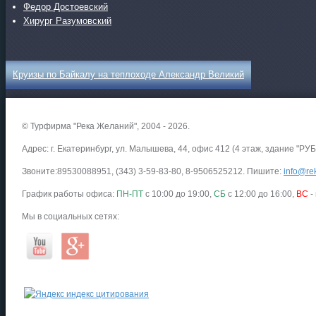
Федор Достоевский
Хирург Разумовский
Круизы по Байкалу на теплоходе Александр Великий
© Турфирма "Река Желаний", 2004 - 2026.
Адрес: г. Екатеринбург, ул. Малышева, 44, офис 412 (4 этаж, здание "РУБ
Звоните:89530088951, (343) 3-59-83-80, 8-9506525212. Пишите:
info@rek
График работы офиса:
ПН-ПТ
с 10:00 до 19:00,
СБ
с 12:00 до 16:00,
ВС
-
Мы в социальных сетях: