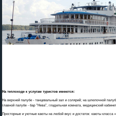
Детские лагеря в Туапсе
Великий Устюг
на Новый
2027 год
Круизы - 2026
Речные круизы
из Перми и Казани
— оформление тура в офисе
Екатеринбурга
На теплоходе к услугам туристов имеются:
На верхней палубе - танцевальный зал и солярий; на шлюпочной палубе 
главной палубе - бар "Нева", гладильная комната, медицинский кабинет
Просторные и уютные каюты на любой вкус и достаток: каюты класса «