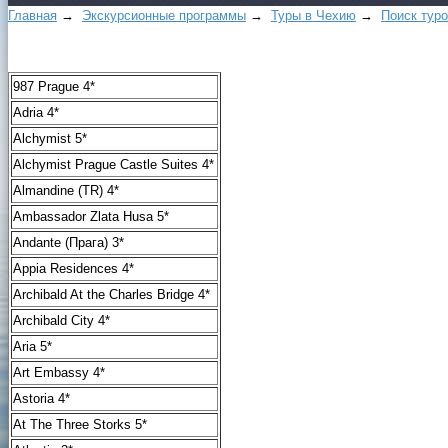
Главная
→
Экскурсионные программы
→
Туры в Чехию
→
Поиск туро
987 Prague 4*
Adria 4*
Alchymist 5*
Alchymist Prague Castle Suites 4*
Almandine (TR) 4*
Ambassador Zlata Husa 5*
Andante (Прага) 3*
Appia Residences 4*
Archibald At the Charles Bridge 4*
Archibald City 4*
Aria 5*
Art Embassy 4*
Astoria 4*
At The Three Storks 5*