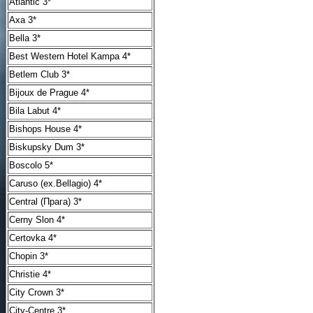
Atlantic 3*
Axa 3*
Bella 3*
Best Western Hotel Kampa 4*
Betlem Club 3*
Bijoux de Prague 4*
Bila Labut 4*
Bishops House 4*
Biskupsky Dum 3*
Boscolo 5*
Caruso (ex.Bellagio) 4*
Central (Прага) 3*
Cerny Slon 4*
Certovka 4*
Chopin 3*
Christie 4*
City Crown 3*
City-Centre 3*