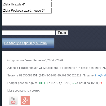
Zlata Hvezda 4*
Zlata Podkova apart. house 3*
На главную страницу о Чехии
© Турфирма "Река Желаний", 2004 - 2026.
Адрес: г. Екатеринбург, ул. Малышева, 44, офис 412 (4 этаж, здание "РУБ
Звоните:89530088951, (343) 3-59-83-80, 8-9506525212. Пишите:
info@rek
График работы офиса:
ПН-ПТ
с 10:00 до 19:00,
СБ
с 12:00 до 16:00,
ВС
-
Мы в социальных сетях: