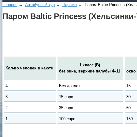
Главная
→
Автобусный тур
→
Паромы
→ Паром Baltic Princess (Хель
Паром Baltic Princess (Хельсинк
1 класс (В)
Кол-во человек в каюте
без окна, верхние палубы 4–11
окно
4
Без доплат
15
3
15 евро
30
2
35 евро
60
1
100 евро
150