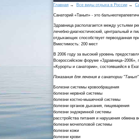
Главная
→
Все виды отдыха в России
→
С
Санаторий «Танып» - это бальнеотерапевтич
Здравница располагается между устьями рек
лечебно-диагностический, центральный и п
отдыхающих способствует первозданная пр
Вместимость: 200 мест
В 2006 году за высокий уровень предоставл
Всероссийском форуме «Здравница–2006», п
«Курорты и санатории», состоявшейся в Ека
Показания для лечения в санатории "Танып"
Болезни системы кровообращения
болезни нервной системы
болезни костно-мышечной системы
болезни органов дыхания, пищеварения
болезни эндокринной системы
расстройства питания и нарушения обмена 
болезни мочеполовой системы
болезни кожи
болезни крови