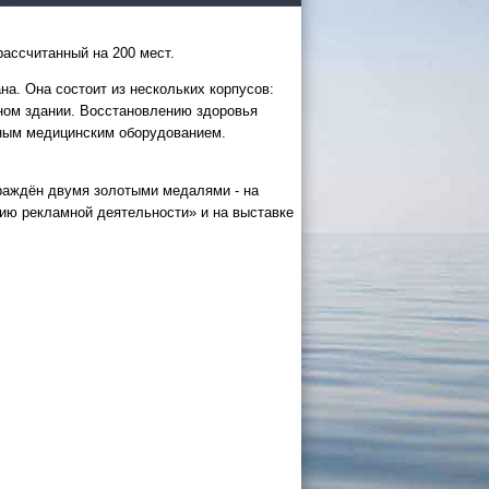
ассчитанный на 200 мест.
на. Она состоит из нескольких корпусов:
ном здании. Восстановлению здоровья
ным медицинским оборудованием.
 России
граждён двумя золотыми медалями - на
ию рекламной деятельности» и на выставке
а черное
сом
.
уапсе
027
ачнется