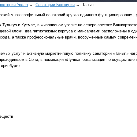
анатории Урала
→
Санатории Башкирии
→ Танып
еский многопрофильный санаторий круглогодичного функционирования, р
 Тульгуз и Кутмас, в живописном уголке на северо-востоке Башкортоста
ищевой блоки, два пятиэтажных корпуса с мансардами расположены в од
ирода, а также профессиональные врачи, вооружённые самым современ
Все виды отдыха в
яемых услуг и активную маркетинговую политику санаторий «Танып» на
роходившем в Сочи, в номинации «Лучшая организация по осуществлен
Самые популярные:
теринбурге.
Автобусные туры н
море.
:
Соль-Илецк автобу
Детские лагеря в Т
Великий Устюг
на 2
(реализация тура н
веществ
в конце августа)