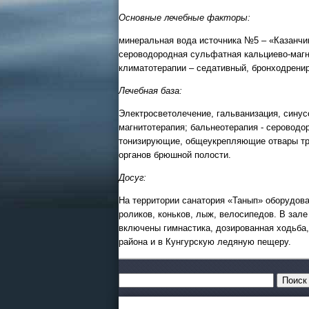
Основные лечебные факторы:
минеральная вода источника №5 – «Казанчи
сероводородная сульфатная кальциево-магн
климатотерапии – седативный, бронходрени
Лечебная база:
Электросветолечение, гальванизация, синус
магнитотерапия; бальнеотерапия - сероводо
тонизирующие, общеукрепляющие отвары тра
органов брюшной полости.
Досуг:
На территории санатория «Танып» оборудова
роликов, коньков, лыж, велосипедов. В за
включены гимнастика, дозированная ходьба,
района и в Кунгурскую ледяную пещеру.