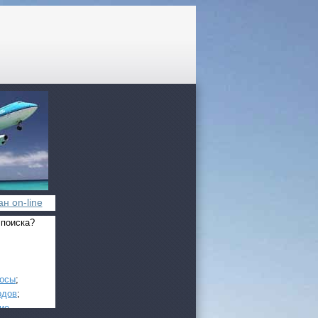
н on-line
 поиска?
росы
;
одов
;
ие
.