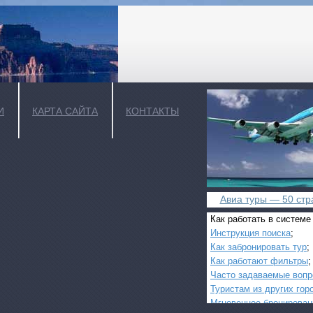
И
КАРТА САЙТА
КОНТАКТЫ
Авиа туры — 50 стра
Как работать в системе
Инструкция поиска
;
Как забронировать тур
;
Как работают фильтры
;
Часто задаваемые воп
Туристам из других гор
Мгновенное бронирован