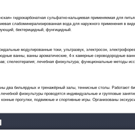
нская» гидрокарбонатная сульфатно-кальциевая применяемая для питья
Круизы - 20
иевая слабоминерализированная вода для наружного применения в вид
Речные круизы
из Перми
рующий, бектерицидный, фунгицидный.
— оформление тура в 
Екатеринбурга
оидальные модулированные токи, ультразвук, электросон, электрофорез
родные ванны, ванны ароматические, 4-х камерные сероводородные ванн
в; спелеотерапия; лечебная физкультура; функциональные методы исс
ны два бильярдных и тренажёрный залы, теннисные столы. Работают биб
ле лечебной физкультуры проводятся индивидуальные и групповые занят
 конные прогулки, подвижные и спортивные игры. Организованы экскурс
Экскурсионные пр
Россиия - все экскурс
онлайн модуле