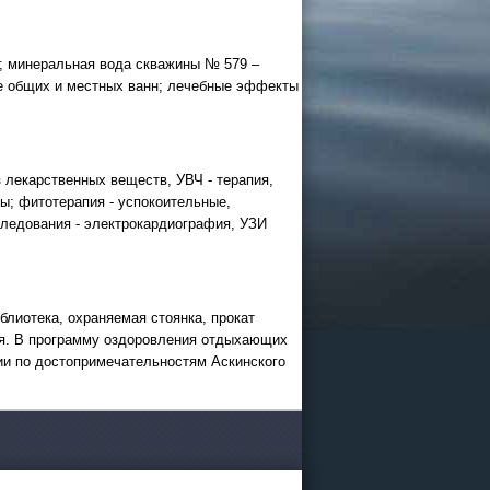
; минеральная вода скважины № 579 –
26
е общих и местных ванн; лечебные эффекты
 и Казани
офисе
 лекарственных веществ, УВЧ - терапия,
ы; фитотерапия - успокоительные,
ледования - электрокардиография, УЗИ
лиотека, охраняемая стоянка, прокат
ия. В программу оздоровления отдыхающих
ии по достопримечательностям Аскинского
ограммы
ии в