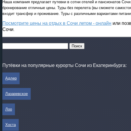
Наша компания предлагает путевки в сотни отелей и пансионатов Сочи.
онлайн модуле
бронирование отличные цены. Туры без перелета (вы сможете самостоят
входит трансфер и проживание. Туры с различными вариантами питани
Посмотрите цены на отдых в Сочи летом - онлайн
или позв
Сочи
.
Путёвки на популярные курорты Сочи из Екатеринбурга:
Адлер
Лазаревское
Лоо
Хоста