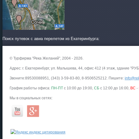
Поиск путевок с авиа перелетом из Екатеринбурга:
© Турфирма "Река Желаний", 2004 - 2026.
Адрес: г. Екатеринбург, ул. Малышева, 44, офис 412 (4 этаж, здание "РУБ
Звоните:89530088951, (343) 3-59-83-80, 8-9506525212. Пишите:
info@rek
График работы офиса:
ПН-ПТ
с 10:00 до 19:00,
СБ
с 12:00 до 16:00,
ВС
-
Мы в социальных сетях: