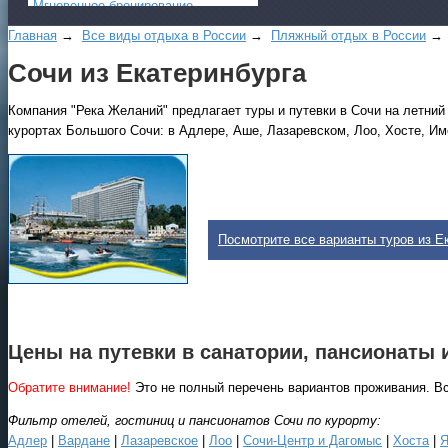
Мгновенное бронирование
.
Главная
→
Все виды отдыха в России
→
Пляжный отдых в России
→ 
Сочи из Екатеринбурга
Компания "Река Желаний" предлагает туры и путевки в Сочи на летний
курортах Большого Сочи: в Адлере, Аше, Лазаревском, Лоо, Хосте, Име
Все виды отдыха в России
Самые популярные:
Посмотрите все варианты туров из Ек
Автобусные туры на черное
море.
Соль-Илецк автобусом
.
Детские лагеря в Туапсе
Цены на путевки в санатории, пансионаты 
Великий Устюг
на 2027
Обратите внимание!
Это не полный перечень вариантов проживания. В
(реализация тура начнется
в конце августа)
Фильтр отелей, гостиниц и пансионатов Сочи по курорту:
Адлер
|
Вардане
|
Лазаревское
|
Лоо
|
Сочи-Центр и Дагомыс
|
Хоста
|
Я