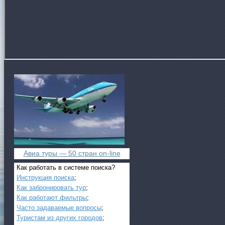
Авиа туры — 50 стран on-line
Как работать в системе поиска?
Инструкция поиска
;
Как забронировать тур
;
Как работают фильтры
;
Часто задаваемые вопросы
;
Туристам из других городов
;