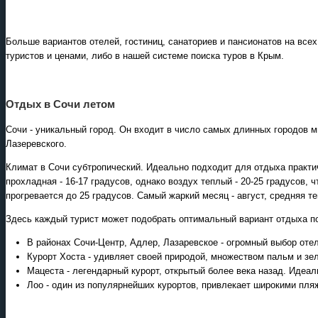
Больше вариантов отелей, гостиниц, санаториев и пансионатов на все
Круизы - 2026
туристов и ценами, либо в нашей системе поиска туров в Крым.
Речные круизы
из Перми и Казани
— оформление тура в офисе
Отдых в Сочи летом
Екатеринбурга
Сочи - уникальный город. Он входит в число самых длинных городов ми
Лазеревского.
Климат в Сочи субтропический. Идеально подходит для отдыха практич
прохладная - 16-17 градусов, однако воздух теплый - 20-25 градусов, 
прогревается до 25 градусов. Самый жаркий месяц - август, средняя т
Здесь каждый турист может подобрать оптимальный вариант отдыха по
В районах Сочи-Центр, Адлер, Лазаревское - огромный выбор оте
Курорт Хоста - удивляет своей природой, множеством пальм и зе
Мацеста - легендарный курорт, открытый более века назад. Идеал
Лоо - один из популярнейших курортов, привлекает широкими пл
Экскурсионные программы
Россиия - все экскурсии в