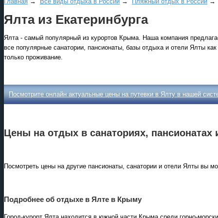
Главная
→
Все виды отдыха в России
→
Пляжный отдых в России
Ялта из Екатеринбурга
Ялта - самый популярный из курортов Крыма. Наша компания предлаг
все популярные санатории, пансионаты, базы отдыха и отели Ялты как 
только проживание.
Все виды отдыха в России
Самые популярные:
Посмотрите онлайн актуальные цены на путевки в Ялту в нашей сист
Автобусные туры на черное
море.
Соль-Илецк автобусом
.
Цены на отдых в санаториях, пансионатах 
Детские лагеря в Туапсе
Великий Устюг
на Новый
Посмотреть цены на другие пансионаты, санатории и отели Ялты вы мо
2027 год
Подробнее об отдыхе в Ялте в Крыму
Город-курорт Ялта находится в южной части Крыма среди горно-морск