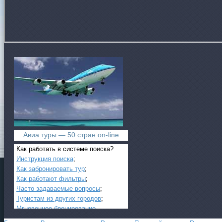
Авиа туры — 50 стран on-line
Как работать в системе поиска?
Инструкция поиска
;
Как забронировать тур
;
Как работают фильтры
;
Часто задаваемые вопросы
;
Туристам из других городов
;
Мгновенное бронирование
.