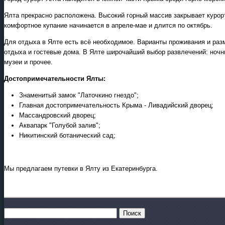
Ялта прекрасно расположена. Высокий горный массив закрывает курорт
Круизы - 2026
комфортное купание начинается в апреле-мае и длится по октябрь.
Речные круизы
из Перми и Казани
Для отдыха в Ялте есть всё необходимое. Варианты проживания и разм
— оформление тура в офисе
отдыха и гостевые дома. В Ялте широчайший выбор развлечений: ночны
Екатеринбурга
музеи и прочее.
Достопримечательности Ялты:
Знаменитый замок "Латочкино гнездо";
Главная достопримечательность Крыма - Ливадийский дворец;
Массандровский дворец;
Аквапарк "Голубой залив";
Никитинский ботанический сад;
Мы предлагаем путевки в Ялту из Екатеринбурга.
Новогодние программы
Актуальные новогодние
программы 2027
: