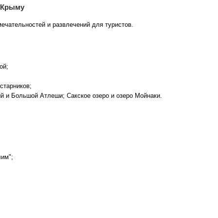
 Крыму
ечательностей и развлечений для туристов.
ой;
старников;
й и Большой Атлеши; Сакское озеро и озеро Мойнаки.
им";