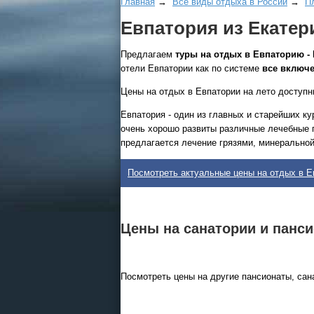
Главная
→
Все виды отдыха в России
→
П
Евпатория из Екатер
Предлагаем
туры на отдых в Евпаторию -
отели Евпатории как по системе
все включ
Цены на отдых в Евпатории на лето доступн
Все виды отдыха в России
Евпатория - один из главных и старейших к
очень хорошо развиты различные лечебные 
Самые популярные:
предлагается лечение грязями, минеральной
Автобусные туры на черное
море.
Посмотреть актуальные цены на отдых в Е
Соль-Илецк автобусом
.
Детские лагеря в Туапсе
Цены на санатории и панс
Великий Устюг
на 2027
(реализация тура начнется
в конце августа)
Посмотреть цены на другие пансионаты, сан