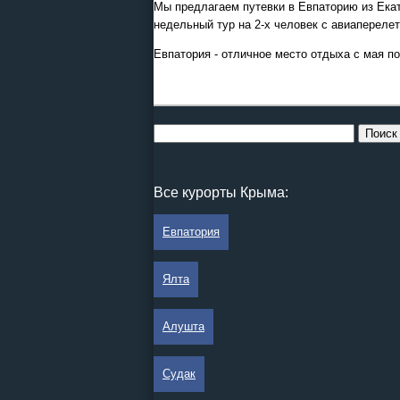
Мы предлагаем путевки в Евпаторию из Екат
недельный тур на 2-х человек с авиапереле
Евпатория - отличное место отдыха с мая по
Все курорты Крыма:
Евпатория
Ялта
Алушта
Судак