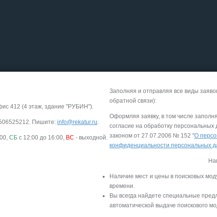
Заполняя и отправляя все виды заяво
обратной связи):
фис 412 (4 этаж, здание "РУБИН").
Оформляя заявку, в том числе заполн
-9506525212. Пишите:
info@rekatur.ru
.
согласие на обработку персональных
законом от 27.07.2006 № 152 "
О персо
:00,
СБ
с 12:00 до 16:00,
ВС
- выходной.
конфиденциальности персональных 
На
Наличие мест и цены в поисковых мод
времени.
Вы всегда найдете специальные пред
автоматической выдаче поискового мо