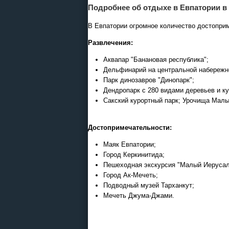
Подробнее об отдыхе в Евпатории в
Круизы - 2026
В Евпатории огромное количество достоприм
Речные круизы
из Перми и Казани
Развлечения:
— оформление тура в офисе
Екатеринбурга
Аквапар "Банановая республика";
Дельфинарий на центральной набережн
Парк динозавров "Динопарк";
Дендропарк с 280 видами деревьев и ку
Сакский курортный парк; Урочища Малы
Достопримечательности:
Маяк Евпатории;
Город Керкинитида;
Пешеходная экскурсия "Малый Иерусал
Город Ак-Мечеть;
Подводный музей Тарханкут;
Экскурсионные программы
Мечеть Джума-Джами.
Россиия - все экскурсии в
онлайн модуле