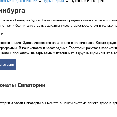
ляжный отдых в России
→
Туры в Крым
→ Путевки в Евпаторию
инбурга
 Крым из Екатеринбурга
. Наша компания продаёт путевки во все попул
ено
, так и без питания. Есть варианты туров с авиаперелетом и только п
ые.
урортов крыма. Здесь множество санаториев и пансионатов. Кроме тради
программы. В пансионатах и базах отдыха Евпатории работает квалифи
 водой, процедуры на термальных источниках и другие виды климатичес
впатории
ионаты Евпатории
атории и отели Евпатории вы можете в нашей системе поиска туров в Кр