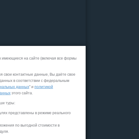
к имеющиеся на сайте (включая все формы
яя свои контактные данные, Вы даёте свое
 данных в соответствии с федеральным
нальных данных
" и
политикой
данных
этого сайта.
ши туры:
улях представлены в режиме реального
ложения по выгодной стоимости в
дуля.