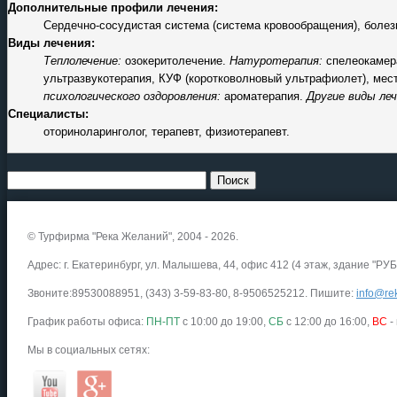
Дополнительные профили лечения:
Сердечно-сосудистая система (система кровообращения), болез
Виды лечения:
Теплолечение:
озокеритолечение.
Натуротерапия:
спелеокамер
ультразвукотерапия, КУФ (коротковолновый ультрафиолет), мес
психологического оздоровления:
ароматерапия.
Другие виды леч
Специалисты:
оториноларинголог, терапевт, физиотерапевт.
© Турфирма "Река Желаний", 2004 - 2026.
Адрес: г. Екатеринбург, ул. Малышева, 44, офис 412 (4 этаж, здание "РУБ
Звоните:89530088951, (343) 3-59-83-80, 8-9506525212. Пишите:
info@rek
График работы офиса:
ПН-ПТ
с 10:00 до 19:00,
СБ
с 12:00 до 16:00,
ВС
-
Мы в социальных сетях: