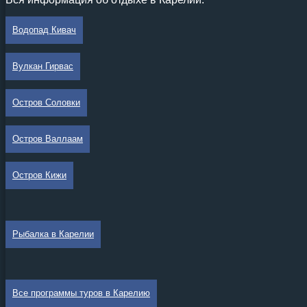
Водопад Кивач
Вулкан Гирвас
Остров Соловки
Остров Валлаам
Остров Кижи
Рыбалка в Карелии
Все программы туров в Карелию