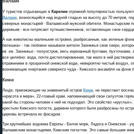
Валаам
У туристов отдыхающих в
Карелии
огромной популярностью пользуютс
Валаам
, возносящийся над водной гладью на высоту до 70 метров, п
северных монастырей - Валаамской мужской обители. Монастырские п
деревьев - все потрясает путешественников, оставляющих свое сердце
А как живописны маленькие островки, разбросанные, как зеленые фонар
батюшка» - так любовно называли жители Заонежья свое озеро, котор
кв. км. Заонежье - полуостров, весь изрезанный бухтами, бухточками
все целебно: вода, почти дистиллированная, так мало в ней раствор
отражением в прозрачной онежской воде, невероятно чистый воздух, от
возникающие очертания северного чуда - Кижского ансамбля на фоне б
Кижи
Люди, приезжающие на знаменитый остров
Кижи
, не перестают восхи
«красота и мера», 22-главый храм, напоминающий свои силуэтом горящ
какой бы стороны человек к ней не подходил. Это свойство «круглых»
крестьян Кижского погоста, деревни которого были разбросаны по остр
церковь встречала их фасадом.
Три крупнейших водоема Европы - Белое море, Ладога и Онежское - 
Валаамским монастырями, Кижским погостом. Это самые большие жемч