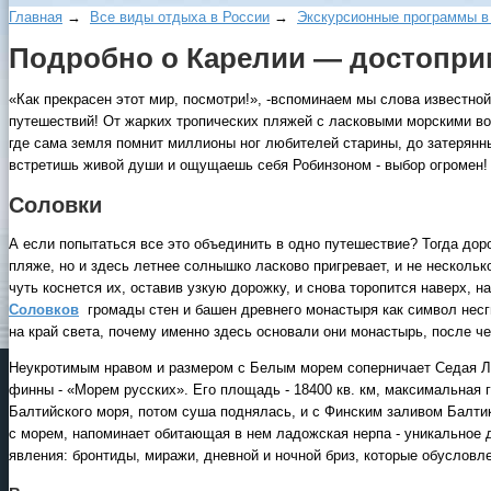
Главная
→
Все виды отдыха в России
→
Экскурсионные программы в
Подробно о Карелии — достопри
«Как прекрасен этот мир, посмотри!», -вспоминаем мы слова известно
путешествий! От жарких тропических пляжей с ласковыми морскими во
где сама земля помнит миллионы ног любителей старины, до затерянны
встретишь живой души и ощущаешь себя Робинзоном - выбор огромен!
Соловки
А если попытаться все это объединить в одно путешествие? Тогда дор
пляже, но и здесь летнее солнышко ласково пригревает, и не нескольк
чуть коснется их, оставив узкую дорожку, и снова торопится наверх, н
Соловков
громады стен и башен древнего монастыря как символ несги
на край света, почему именно здесь основали они монастырь, после ч
Неукротимым нравом и размером с Белым морем соперничает Седая Ла
финны - «Морем русских». Его площадь - 18400 кв. км, максимальная 
Балтийского моря, потом суша поднялась, и с Финским заливом Балтик
с морем, напоминает обитающая в нем ладожская нерпа - уникальное 
явления: бронтиды, миражи, дневной и ночной бриз, которые обусловл