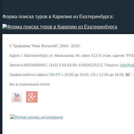
Форма поиска туров в Карелию из Екатеринбурга:
© Турфирма "Река Желаний", 2004 - 2026.
Адрес: г. Екатеринбург, ул. Малышева, 44, офис 412 (4 этаж, здание "РУБ
Звоните:89530088951, (343) 3-59-83-80, 8-9506525212. Пишите:
info@rek
График работы офиса:
ПН-ПТ
с 10:00 до 19:00,
СБ
с 12:00 до 16:00,
ВС
-
Мы в социальных сетях: