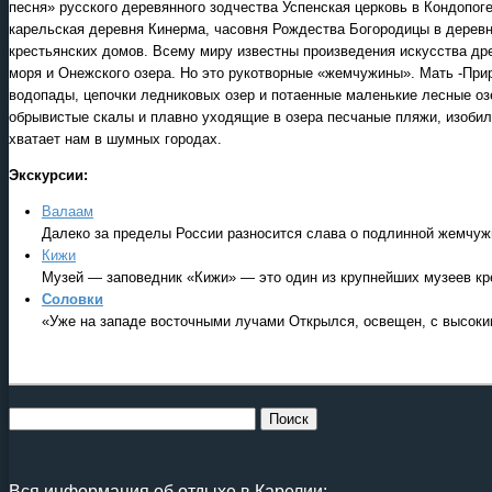
песня» русского деревянного зодчества Успенская церковь в Кондопо
карельская деревня Кинерма, часовня Рождества Богородицы в деревн
крестьянских домов. Всему миру известны произведения искусства др
моря и Онежского озера. Но это рукотворные «жемчужины». Мать -При
водопады, цепочки ледниковых озер и потаенные маленькие лесные о
обрывистые скалы и плавно уходящие в озера песчаные пляжи, изобилие
хватает нам в шумных городах.
Экскурсии:
Валаам
Далеко за пределы России разносится слава о подлинной жемчуж
Кижи
Музей — заповедник «Кижи» — это один из крупнейших музеев кре
Соловки
«Уже на западе восточными лучами Открылся, освещен, с высоким
Вся информация об отдыхе в Карелии: