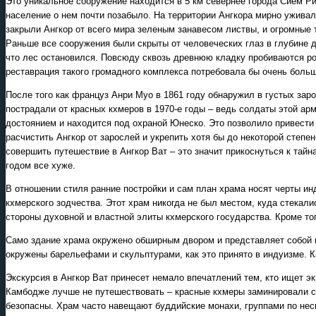
Это уникальное сооружение находится в 5 км севернее города Сием Рип
население о нем почти позабыло. На территории Ангкора мирно ужива
закрыли Ангкор от всего мира зеленым занавесом листвы, и огромные
Раньше все сооружения были скрыты от человеческих глаз в глубине д
что лес остановился. Повсюду сквозь древнюю кладку пробиваются р
реставрация такого громадного комплекса потребовала бы очень боль
После того как француз Анри Муо в 1861 году обнаружил в густых зар
пострадали от красных кхмеров в 1970-е годы – ведь солдаты этой а
достоянием и находится под охраной Юнеско. Это позволило привести 
расчистить Ангкор от зарослей и укрепить хотя бы до некоторой степе
совершить путешествие в Ангкор Ват – это значит прикоснуться к тайн
годом все хуже.
В отношении стиля ранние постройки и сам план храма носят черты ин
кхмерского зодчества. Этот храм никогда не был местом, куда стека
стороны духовной и властной элиты кхмерского государства. Кроме то
Само здание храма окружено обширным двором и представляет собой п
окружены барельефами и скульптурами, как это принято в индуизме. 
Экскурсия в Ангкор Ват принесет немало впечатлений тем, кто ищет эк
Камбодже лучше не путешествовать – красные кхмеры заминировали ст
безопасны. Храм часто навещают буддийские монахи, группами по нес