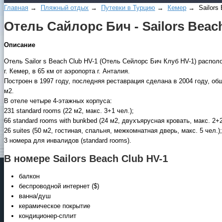
Главная
→
Пляжный отдых
→
Путевки в Турцию
→
Кемер
→ Sailors 
Отель Сайлорс Бич - Sailors Beac
Описание
Отель Sailor s Beach Club HV-1 (Отель Сейлорс Бич Клуб HV-1) располо
г. Кемер, в 65 км от аэропорта г. Анталия.
Построен в 1997 году, последняя реставрация сделана в 2004 году, о
м2.
В отеле четыре 4-этажных корпуса:
231 standard rooms (22 м2, макс. 3+1 чел.);
66 standard rooms with bunkbed (24 м2, двухъярусная кровать, макс. 2+2
26 suites (50 м2, гостиная, спальня, межкомнатная дверь, макс. 5 чел.);
3 номера для инвалидов (standard rooms).
В номере Sailors Beach Club HV-1
балкон
беспроводной интернет ($)
ванна/душ
керамическое покрытие
кондиционер-сплит