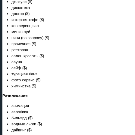
джакузи ($)
дискотека
доктор ($)
интернет-кафе ($)
конференц-зал
мини-клуб
няня (по запросу) ($)
прачечная ($)
ресторан
салон красоты ($)
сауна
сейф ($)
турецкая баня
фото сервис ($)
химчистка ($)
Развлечения
анимация
аэробика
бильярд ($)
водные лыжи ($)
дайвинг ($)