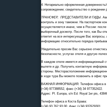
4. Нотариально оформленная доверенность/со
сопровождении; свидетельство о рождении р
ТРАНСФЕР, ПРЕДСТАВИТЕЛИ И ГИДЫ
. А
контроль и зону таможни. На паспортном ко
осуществляется иначе, чем в России: после
выборочный досмотр. После того, как Вы отм
ответит на все интересующие Вас вопросы, 
информацию относительно порядка пребыван
Убедительно просим Вас серьезно отнестись
безопасности, услугах отеля и другую пол
В каждом отеле имеется информационный ст
вылете и др. Получить контактную информа
стороны. Месторасположение информационно
в ходе тура Вы можете позвонить в офис пр
ВАЖНАЯ ИНФОРМАЦИЯ: Телефон офиса в К
(+34) 977388552, факс (+34) 34 977352422.
Адрес: Pl. Europa, s/n Ed. Royal 1er pis, 4384
Телефон офиса в Коста Брава:
(+34) 93 762 93 00, факс (+34) 937629301.