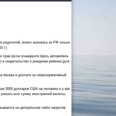
з родителей, может выезжать из РФ только
 России
 г.)
их прав (если планируете брать автомобиль
а черное
) и свидетельство о рождении ребенка (для
сом
.
за багажа и доплате за сверхнормативный
уапсе
ше 3000 долларов США на человека и у вас
027
е указать всю сумму иностранной валюты,
ачнется
азывается на центральном табло напротив