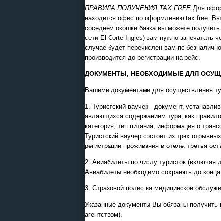
ПРАВИЛА ПОЛУЧЕНИЯ TAX FREE
.Для офор
находится офис по оформлению tax free. Вы
соседнем окошке банка вы можете получить t
сети El Corte Ingles) вам нужно запечатать 
случае будет перечислен вам по безналично
производится до регистрации на рейс.
ДОКУМЕНТЫ, НЕОБХОДИМЫЕ ДЛЯ ОСУЩЕ
Вашими документами для осуществления ту
1. Туристский ваучер - документ, устанавл
являющихся содержанием тура, как правило,
категория, тип питания, информация о тран
Туристский ваучер состоит из трех отрывных
регистрации проживания в отеле, третья ост
2. Авиабилеты по числу туристов (включая д
Авиабилеты необходимо сохранять до конца 
3. Страховой полис на медицинское обслужи
Указанные документы Вы обязаны получить п
агентством).