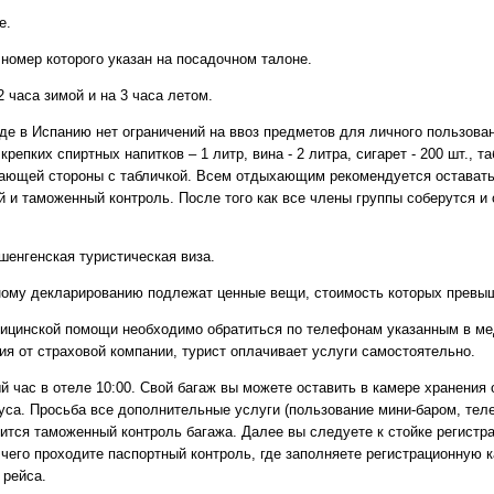
е.
 номер которого указан на посадочном талоне.
Круизы - 20
2 часа зимой и на 3 часа летом.
Речные круизы
из Перми
— оформление тура в 
 Испанию нет ограничений на ввоз предметов для личного пользован
Екатеринбурга
ких спиртных напитков – 1 литр, вина - 2 литра, сигарет - 200 шт., табака
ающей стороны с табличкой. Всем отдыхающим рекомендуется оставатьс
и таможенный контроль. После того как все члены группы соберутся и о
шенгенская туристическая виза.
ному декларированию подлежат ценные вещи, стоимость которых превыш
дицинской помощи необходимо обратиться по телефонам указанным в ме
я от страховой компании, турист оплачивает услуги самостоятельно.
й час в отеле 10:00. Свой багаж вы можете оставить в камере хранения
уса. Просьба все дополнительные услуги (пользование мини-баром, теле
ится таможенный контроль багажа. Далее вы следуете к стойке регистра
Экскурсионные пр
 чего проходите паспортный контроль, где заполняете регистрационную к
Россиия - все экскурс
 рейса.
онлайн модуле