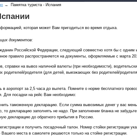
ию
→ Памятка туриста - Испания
Испании
нформацией, которая может Вам пригодиться во время отдыха.
ющих документов:
ажданин Российской Федерации, следующий совместно хотя бы с одним и
Все виды отдыха в
нное правило распространяется на документы, оформляемые с марта 2010
Самые популярные:
ов, справки на вывоз наличной валюты (при необходимости), водительск
Автобусные туры н
их родителей/родителя (для детей, выезжающих без родителей/родителя
море.
Соль-Илецк автобу
 в аэропорт за 2,5 часа до вылета. Помните о норме бесплатного прово
я. Для посадки на рейс Вам необходимо:
Детские лагеря в Т
лнить таможенную декларацию. Если сумма вывозимых денег у вас мень
Великий Устюг
на 2
 то декларацию заполнять не надо. При заполнении бланка не забудьт
(реализация тура н
ную декларацию до обратного прибытия в Россию.
в конце августа)
регистрации и получить посадочный талон. Номер стойки регистрации ук
 Вашего места в самолете решаются только на стойке регистрации.