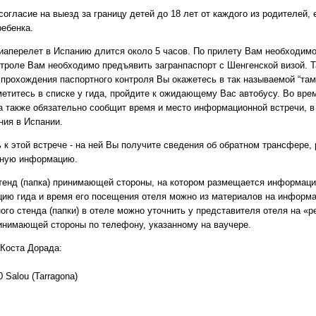
гласие на выезд за границу детей до 18 лет от каждого из родителей, 
ебенка.
виаперелет в Испанию длится около 5 часов. По прилету Вам необходим
нтроле Вам необходимо предъявить загранпаспорт с Шенгенской визой. 
 прохождения паспортного контроля Вы окажетесь в так называемой “там
етитесь в списке у гида, пройдите к ожидающему Вас автобусу. Во врем
а также обязательно сообщит время и место информационной встречи, 
ия в Испании.
 к этой встрече - на ней Вы получите сведения об обратном трансфере,
езную информацию.
енд (папка) принимающей стороны, на котором размещается информация
цию гида и время его посещения отеля можно из материалов на информ
го стенда (папки) в отеле можно уточнить у представителя отеля на 
инимающей стороны по телефону, указанному на ваучере.
оста Дорада:
0 Salou (Tarragona)