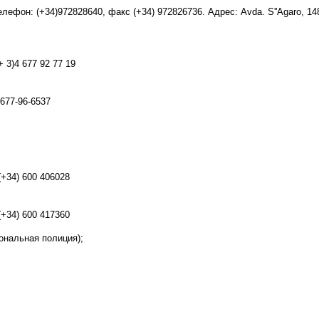
Телефон: (+34)972828640, факс (+34) 972826736. Адрес: Avda. S''Agaro, 14
+ 3)4 677 92 77 19
) 677-96-6537
(+34) 600 406028
(+34) 600 417360
иональная полиция);