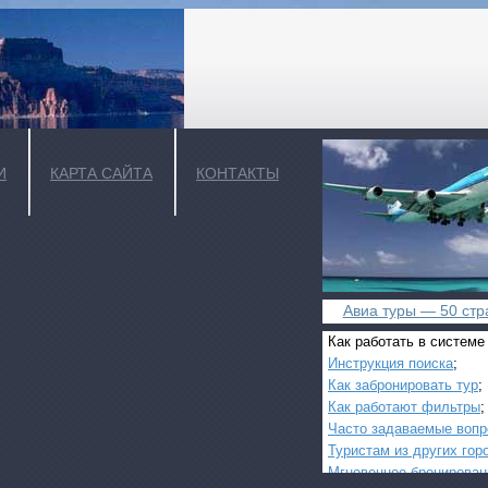
И
КАРТА САЙТА
КОНТАКТЫ
Авиа туры — 50 стра
Как работать в системе
Инструкция поиска
;
Как забронировать тур
;
Как работают фильтры
;
Часто задаваемые воп
Туристам из других гор
Мгновенное бронирован