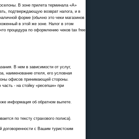
арселоны. В зоне прилета терминала «А»
ать, подтверждающую возврат налога, и в
зналичной форме (обычно это чеки магазинов
ложенный в этой же зоне. Налог в этом
что процедура по оформлению чеков tax free
ания. В нем в зависимости от услуг,
а, наименование отеля, его условная
ефоны офисов принимающей стороны.
 часть - на стойку «ресепшн» при
также информация об обратном вылете.
ается по тексту страхового полиса).
ой договоренности с Вашим туристским