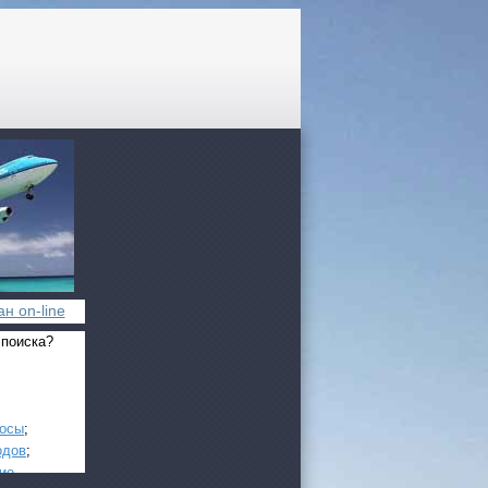
н on-line
 поиска?
росы
;
одов
;
ие
.