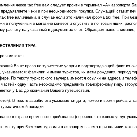
мления чеков tax free вам следует пройти в терминал «A» аэропорта Б
 предъявляете чеки и при необходимости покупки. Служащий ставит печ
ax free наличными, в случае если это наличная форма tax free. При бе
чеки в полученный в магазине конверт и опустить в почтовый ящик, распо
му расчету на указанный в документах счет. Обращаем ваше внимание, 
СТВЛЕНИЯ ТУРА.
ра являются:
ивающий Ваше право на туристские услуги и подтверждающий факт их оказ
 указывается: фамилии и имена туристов, их даты рождения, период тур
сфере. По тексту туристского ваучера имеются ссылки на адреса и тел
 частей - одну часть необходимо предъявить трансферному гиду, вторую
анется у Вас до окончания Вашего путешествия.
етей). В тексте авиабилета указывается дата, номер и время рейса, а 
туристической поездки.
вание в стране временного пребывания (перечень страховых услуг указыв
о месту приобретения тура или в аэропорту вылета (при наличии таков