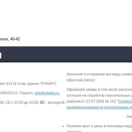
rson, 40-42
Заполняя и отправляя все виды заяво
обратной связи):
фис 412 (4 этаж, здание "РУБИН").
Оформляя заявку, в том числе заполн
-9506525212. Пишите:
info@rekatur.ru
.
согласие на обработку персональных
законом от 27.07.2006 № 152 "
О персо
:00,
СБ
с 12:00 до 16:00,
ВС
- выходной.
конфиденциальности персональных 
На
Наличие мест и цены в поисковых мод
времени.