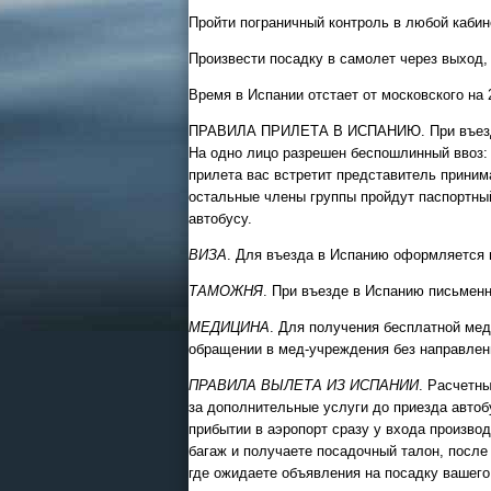
Пройти пограничный контроль в любой кабин
Произвести посадку в самолет через выход,
Время в Испании отстает от московского на 
ПРАВИЛА ПРИЛЕТА В ИСПАНИЮ. При въезде в
На одно лицо разрешен беспошлинный ввоз: креп
прилета вас встретит представитель приним
остальные члены группы пройдут паспортный 
автобусу.
ВИЗА
. Для въезда в Испанию оформляется 
ТАМОЖНЯ
. При въезде в Испанию письмен
МЕДИЦИНА
. Для получения бесплатной ме
обращении в мед-учреждения без направлени
ПРАВИЛА ВЫЛЕТА ИЗ ИСПАНИИ
. Расчетны
за дополнительные услуги до приезда автоб
прибытии в аэропорт сразу у входа производ
багаж и получаете посадочный талон, после
где ожидаете объявления на посадку вашего