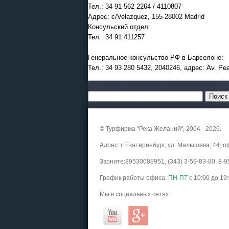
Тел.: 34 91 562 2264 / 4110807
Адрес: c/Velazquez, 155-28002 Madrid
Консульский отдел:
Тел.: 34 91 411257
Генеральное консульство РФ в Барселоне:
Тел.: 34 93 280 5432, 2040246, адрес: Av. Pea
© Турфирма "Река Желаний", 2004 - 2026.
Адрес: г. Екатеринбург, ул. Малышева, 44, о
Звоните:89530088951, (343) 3-59-83-80, 8
График работы офиса:
ПН-ПТ
с 10:00 до 19
Мы в социальных сетях: