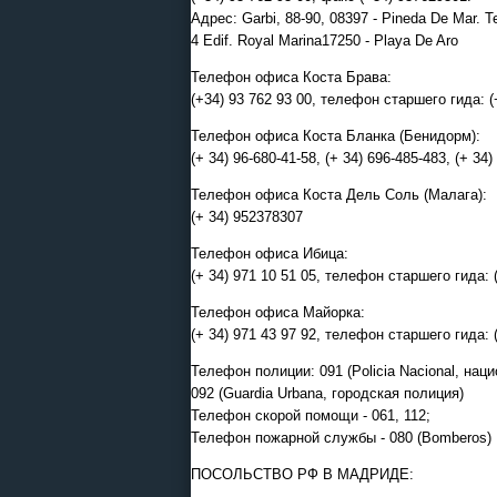
Адрес: Garbi, 88-90, 08397 - Pineda De Mar. 
4 Edif. Royal Marina17250 - Playa De Aro
Телефон офиса Коста Брава:
(+34) 93 762 93 00, телефон старшего гида: (
Телефон офиса Коста Бланка (Бенидорм):
(+ 34) 96-680-41-58, (+ 34) 696-485-483, (+ 34
Телефон офиса Коста Дель Соль (Малага):
(+ 34) 952378307
Телефон офиса Ибица:
(+ 34) 971 10 51 05, телефон старшего гида: 
Телефон офиса Майорка:
(+ 34) 971 43 97 92, телефон старшего гида: 
Телефон полиции: 091 (Policia Nacional, нац
092 (Guardia Urbana, городская полиция)
Телефон скорой помощи - 061, 112;
Телефон пожарной службы - 080 (Bomberos)
ПОСОЛЬСТВО РФ В МАДРИДЕ: