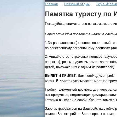
Главная
→
Пляжный отдых
→
Тур в Испан
Памятка туристу по 
Пожалуйста, внимательно ознакомьтесь с и
Перед отъездом проверьте наличие следу
1.Загранпаспортов (несовершеннолетний гр
по собственному заграничному паспорту (да
2. Авиабилетов, страховых полисов, ваучер
напрокат), рекомендуем иметь согласие обо
детей, выезжающих с одним из родителей).
ВЫЛЕТ И ПРИЛЕТ
. Вам необходимо прибыть
багаж. В билетах указывается местное врем
Пройти таможенный досмотр, для чего запо
нет предметов, подлежащих декларированию,
которую вы взяли с собой. Храните таможен
Зарегистрироваться на Ваш рейс на стойке 
номера Вашего рейса. Все вопросы о номере