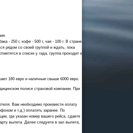
26
 и Казани
офисе
ия.
 - 250 г, кофе - 500 г, чая - 100 г. В стране
я рядом со своей группой и ждать, пока
тметятся в списке у гида, группа проходит к
ает 180 евро и наличные свыше 6000 евро.
дицинском полисе страховой компании. При
 отеля. Вам необходимо произвести оплату
фоном и т.д.) оплатить заранее. По
ции, где указан номер вашего рейса, сдаете
ограммы
арту вылета. Далее следуете в зал вылета,
ии в