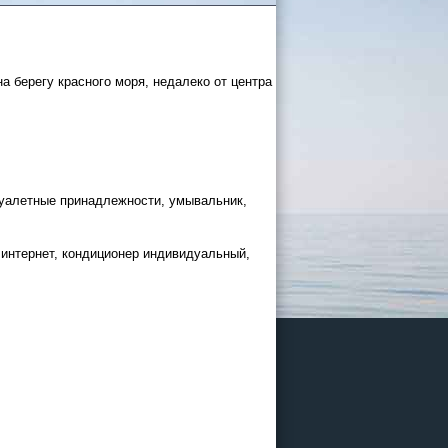
на берегу красного моря, недалеко от центра
 России
 туалетные принадлежности, умывальник,
а черное
, интернет, кондиционер индивидуальный,
сом
.
уапсе
027
ачнется