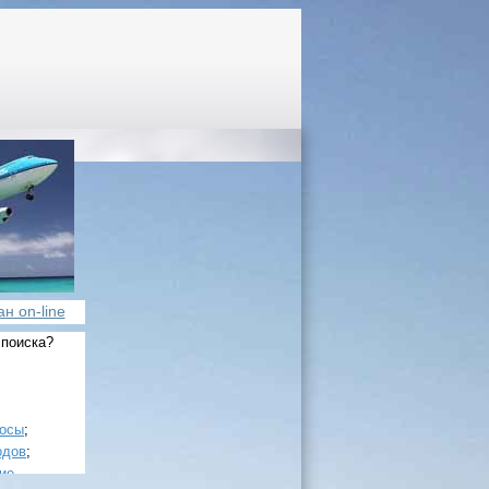
н on-line
 поиска?
росы
;
одов
;
ие
.