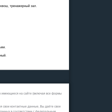
сквош, тренажерный зал.
26
 и Казани
офисе
ьми.
ный.
к имеющиеся на сайте (включая все формы
ограммы
ии в
яя свои контактные данные, Вы даёте свое
 данных в соответствии с федеральным