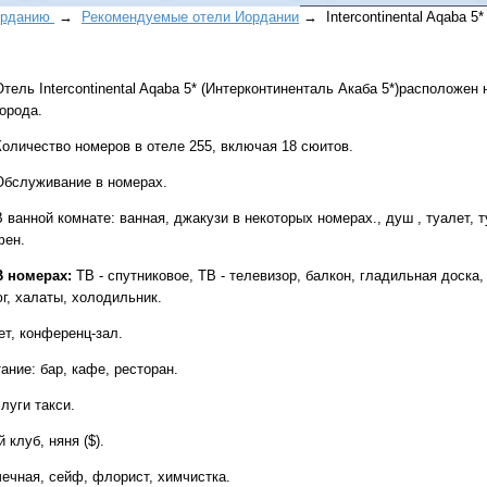
орданию
→
Рекомендуемые отели Иордании
→ Intercontinental Aqaba 5*
Отель Intercontinental Aqaba 5* (Интерконтиненталь Акаба 5*)расположен 
города.
Количество номеров в отеле 255, включая 18 сюитов.
Обслуживание в номерах.
Все виды отдыха в
В ванной комнате: ванная, джакузи в некоторых номерах., душ , туалет,
Самые популярные:
Автобусные туры н
фен.
море.
В номерах:
ТВ - спутниковое, ТВ - телевизор, балкон, гладильная доска
юг, халаты, холодильник.
Соль-Илецк автобу
ет, конференц-зал.
Детские лагеря в Т
ание: бар, кафе, ресторан.
Великий Устюг
на 2
(реализация тура н
луги такси.
в конце августа)
 клуб, няня ($).
чечная, сейф, флорист, химчистка.