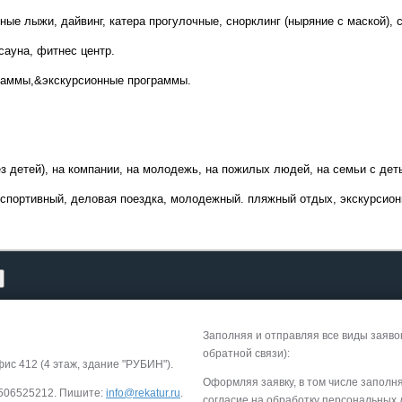
ные лыжи, дайвинг, катера прогулочные, снорклинг (ныряние с маской), 
сауна, фитнес центр.
Круизы - 20
Речные круизы
из Перми
граммы,&экскурсионные программы.
— оформление тура в 
Екатеринбурга
ез детей), на компании, на молодежь, на пожилых людей, на семьи с дет
/спортивный, деловая поездка, молодежный. пляжный отдых, экскурсион
Заполняя и отправляя все виды заяво
Экскурсионные пр
обратной связи):
фис 412 (4 этаж, здание "РУБИН").
Россиия - все экскурс
Оформляя заявку, в том числе заполн
-9506525212. Пишите:
info@rekatur.ru
.
онлайн модуле
согласие на обработку персональных