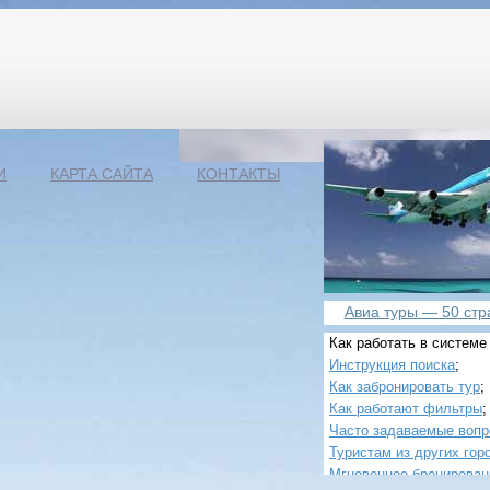
И
КАРТА САЙТА
КОНТАКТЫ
Авиа туры — 50 стра
Как работать в системе
Инструкция поиска
;
Как забронировать тур
;
Как работают фильтры
;
Часто задаваемые воп
Туристам из других гор
Мгновенное бронирован