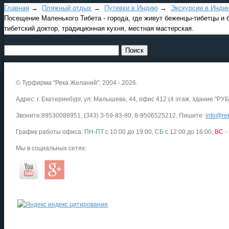
Главная
→
Пляжный отдых
→
Путевки в Индию
→
Экскурсии в Инди
Посещение Маленького Тибета - города, где живут беженцы-тибетцы и
тибетский доктор, традиционная кухня, местная мастерская.
© Турфирма "Река Желаний", 2004 - 2026.
Адрес: г. Екатеринбург, ул. Малышева, 44, офис 412 (4 этаж, здание "РУБ
Звоните:89530088951, (343) 3-59-83-80, 8-9506525212. Пишите:
info@rek
График работы офиса:
ПН-ПТ
с 10:00 до 19:00,
СБ
с 12:00 до 16:00,
ВС
-
Мы в социальных сетях: