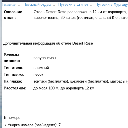
Главная
→
Пляжный отдых
→
Путевки в Египет
→
Путевки в Xуpгaду
Описание
Отель Desert Rose расположен в 12 км от аэропорта, 
отеля:
superior rooms, 20 suites (гостиная, спальня) К опла
Дополнительная информация об отеле Desert Rose
Режимы
полупансион
питания:
Тип отеля:
пляжный
Тип пляжа:
песок
На пляже:
зонтики (бесплатно), шезлонги (бесплатно), матрасы 
Расстояние:
до моря 100 м, до аэропорта 12 км
В номере
• Уборка номера (раз/неделя): 7