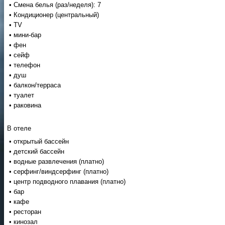
• Смена белья (раз/неделя): 7
• Кондиционер (центральный)
• TV
• мини-бар
• фен
• сейф
• телефон
• душ
• балкон/терраса
• туалет
• раковина
В отеле
• открытый бассейн
• детский бассейн
• водные развлечения (платно)
• серфинг/виндсерфинг (платно)
• центр подводного плавания (платно)
• бар
• кафе
• ресторан
• кинозал