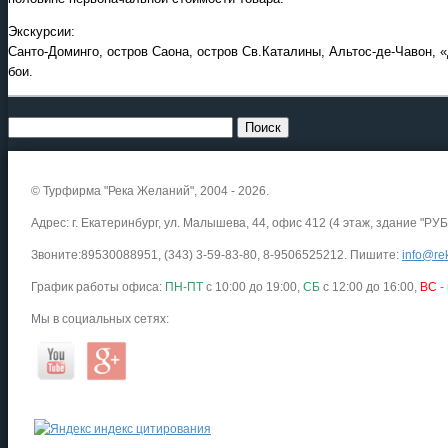
Экскурсии:
Санто-Доминго, остров Саона, остров Св.Каталины, Альтос-де-Чавон, 
бои.
© Турфирма "Река Желаний", 2004 - 2026.
Адрес: г. Екатеринбург, ул. Малышева, 44, офис 412 (4 этаж, здание "РУБ
Звоните:89530088951, (343) 3-59-83-80, 8-9506525212. Пишите:
info@rek
График работы офиса:
ПН-ПТ
с 10:00 до 19:00,
СБ
с 12:00 до 16:00,
ВС
-
Мы в социальных сетях: