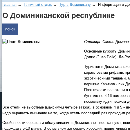
Главная
→
Пляжный отдых
→
Тур в Доминикану
→ Инфopмaция o Дoм
О Доминиканской республике
поиск
Столица: Санто-Доминго 
Основные курорты Доминик
Долио (Juan Dolio), Ла-Р
Туристов в Доминиканск
коралловыми рифами, кри
экзотическими танцами, 
вершина Карибов - пик Ду
Практически все отели в
бунгало по 8-16 номеров 
поскольку идти пешком д
Все отели не высотные (максимум четыре этажа), в основном 4 и 5 «
надо обращать внимание на то, когда отель последний раз проходил р
Особенности сервиса и обслуживания в Доминикане - все танцуют, поют
подождать 5-10 минут. В остальном же сервис хороший, приветливый п