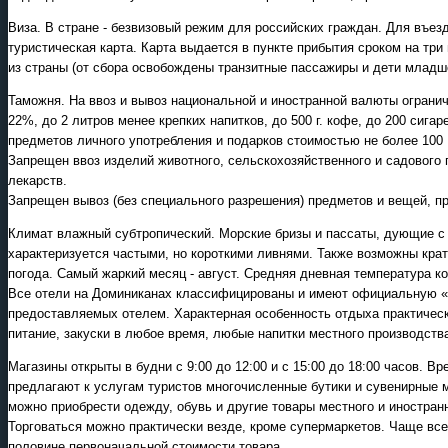
Виза. В стране - безвизовый режим для российских граждан. Для въез
туристическая карта. Карта выдается в пункте прибытия сроком на три
из страны (от сбора освобождены транзитные пассажиры и дети младше
Таможня. На ввоз и вывоз национальной и иностранной валюты ограни
22%, до 2 литров менее крепких напитков, до 500 г. кофе, до 200 сига
предметов личного употребления и подарков стоимостью не более 100
Запрещен ввоз изделий животного, сельскохозяйственного и садового п
лекарств.
Запрещен вывоз (без специального разрешения) предметов и вещей, 
Климат влажный субтропический. Морские бризы и пассаты, дующие с 
характеризуется частыми, но короткими ливнями. Также возможны крат
погода. Самый жаркий месяц - август. Средняя дневная температура к
Все отели на Доминиканах классифицированы и имеют официальную «зв
предоставляемых отелем. Характерная особенность отдыха практическ
питание, закуски в любое время, любые напитки местного производств
Магазины открыты в будни с 9:00 до 12:00 и с 15:00 до 18:00 часов. 
предлагают к услугам туристов многочисленные бутики и сувенирные 
можно приобрести одежду, обувь и другие товары местного и иностран
Торговаться можно практически везде, кроме супермаркетов. Чаще вс
половине первоначальной стоимости товара.