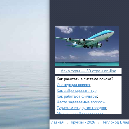
Авиа туры — 50 стран on-line
Как работать в системе поиска?
Инструкция поиска
;
Как забронировать тур
;
Как работают фильтры
;
Часто задаваемые вопросы
;
Туристам из других городов
;
Мгновенное бронирование
.
Главная
→
Круизы - 2026
→
Теплоход Влад