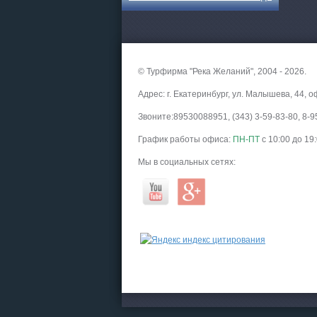
Круизы - 2026
Речные круизы
из Перми и Казани
— оформление тура в офисе
Екатеринбурга
© Турфирма "Река Желаний", 2004 - 2026.
Адрес: г. Екатеринбург, ул. Малышева, 44, о
Звоните:89530088951, (343) 3-59-83-80, 8
График работы офиса:
ПН-ПТ
с 10:00 до 19
Мы в социальных сетях:
Экскурсионные программы
Россиия - все экскурсии в
онлайн модуле