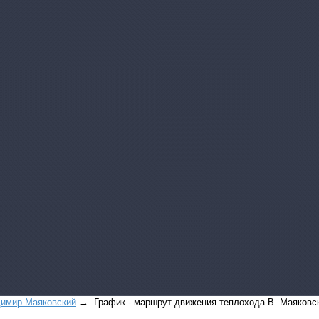
имир Маяковский
→ График - маршрут движения теплохода В. Маяковс