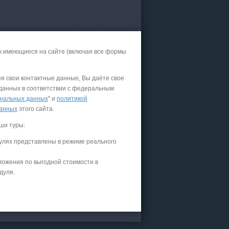
к имеющиеся на сайте (включая все формы
яя свои контактные данные, Вы даёте свое
 данных в соответствии с федеральным
нальных данных
" и
политикой
данных
этого сайта.
ши туры:
улях представлены в режиме реального
ложения по выгодной стоимости в
дуля.