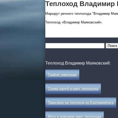
Теплоход Владимир 
Маршрут речного теплохода "Владимир Маяк
Теплоход «Владимир Маяковский».
Все виды отдыха в России
Самые популярные:
Автобусные туры на черное
море.
Соль-Илецк автобусом
.
Теплоход Владимир Маяковский:
Детские лагеря в Туапсе
График навигации
Великий Устюг
на 2027
(реализация тура начнется
Схема палуб и кают теплохода
в конце августа)
Трансфер на теплоход из Екатеринбурга
Фото и описание кают теплохода